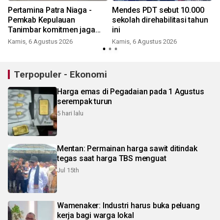
Pertamina Patra Niaga -
Mendes PDT sebut 10.000
Pemkab Kepulauan
sekolah direhabilitasi tahun
Tanimbar komitmen jaga
ini
h
keandalan suplai BBM di
Kamis, 6 Agustus 2026
Kamis, 6 Agustus 2026
Saumlaki
Terpopuler - Ekonomi
Harga emas di Pegadaian pada 1 Agustus
serempak turun
5 hari lalu
Mentan: Permainan harga sawit ditindak
tegas saat harga TBS menguat
Jul 15th
Wamenaker: Industri harus buka peluang
kerja bagi warga lokal