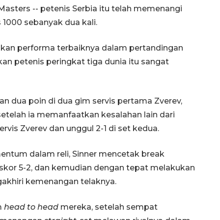
asters -- petenis Serbia itu telah memenangi
1000 sebanyak dua kali.
an performa terbaiknya dalam pertandingan
an petenis peringkat tiga dunia itu sangat
an dua poin di dua gim servis pertama Zverev,
telah ia memanfaatkan kesalahan lain dari
vis Zverev dan unggul 2-1 di set kedua.
ntum dalam reli, Sinner mencetak break
skor 5-2, dan kemudian dengan tepat melakukan
160 ribu sambungan baru
jaringan gas 2026
gakhiri kemenangan telaknya.
2026-08-07 18:00:00
m
head to head
mereka, setelah sempat