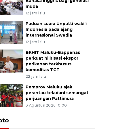
Bahasa Inggris bagi generasi
muda
12 jam lalu
Paduan suara Unpatti wakili
Indonesia pada ajang
internasional Swedia
12 jam lalu
BKHIT Maluku-Bappenas
perkuat hilirisasi ekspor
perikanan terkhusus
komoditas TCT
22 jam lalu
Pemprov Maluku ajak
perantau teladani semangat
perjuangan Pattimura
3 Agustus 2026 10:00
Euforia s
oto
Ternate