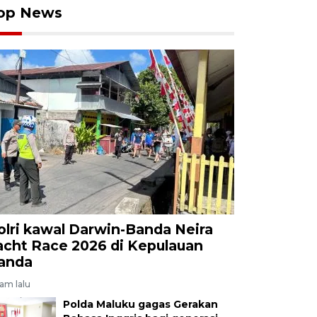
op News
olri kawal Darwin-Banda Neira
acht Race 2026 di Kepulauan
anda
jam lalu
Polda Maluku gagas Gerakan