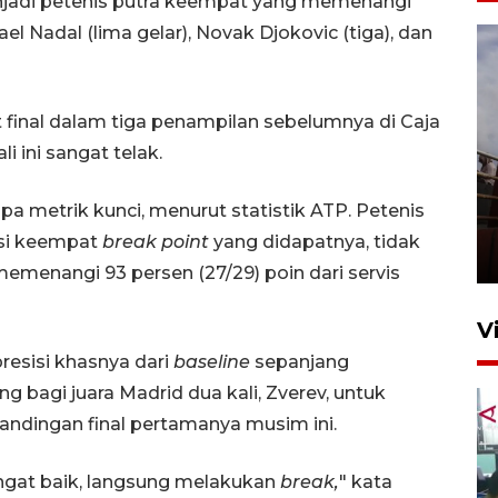
enjadi petenis putra keempat yang memenangi
el Nadal (lima gelar), Novak Djokovic (tiga), dan
final dalam tiga penampilan sebelumnya di Caja
i ini sangat telak.
Unjuk rasa protes penataan
a metrik kunci, menurut statistik ATP. Petenis
Pasar Higienis
rsi keempat
break point
yang didapatnya, tidak
5 Mei 2026 05:32
emenangi 93 persen (27/29) poin dari servis
V
esisi khasnya dari
baseline
sepanjang
 bagi juara Madrid dua kali, Zverev, untuk
ndingan final pertamanya musim ini.
gat baik, langsung melakukan
break,
" kata