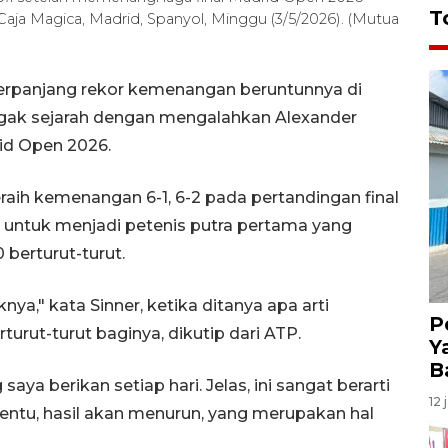
T
aja Magica, Madrid, Spanyol, Minggu (3/5/2026). (Mutua
erpanjang rekor kemenangan beruntunnya di
gak sejarah dengan mengalahkan Alexander
id Open 2026.
raih kemenangan 6-1, 6-2 pada pertandingan final
, untuk menjadi petenis putra pertama yang
berturut-turut.
knya," kata Sinner, ketika ditanya apa arti
P
urut-turut baginya, dikutip dari ATP.
Y
B
ya berikan setiap hari. Jelas, ini sangat berarti
12 
tertentu, hasil akan menurun, yang merupakan hal