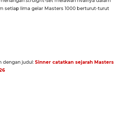
a kemenangan
straight-set
melawan rivalnya dalam
 setiap lima gelar Masters 1000 berturut-turut
m dengan judul:
Sinner catatkan sejarah Masters
26