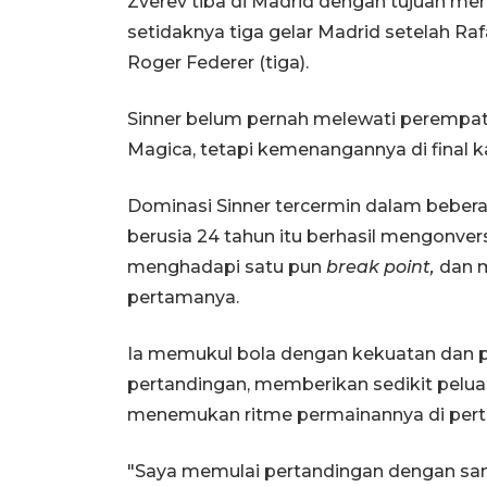
Zverev tiba di Madrid dengan tujuan m
setidaknya tiga gelar Madrid setelah Rafa
Roger Federer (tiga).
Sinner belum pernah melewati perempat 
Magica, tetapi kemenangannya di final kal
Dominasi Sinner tercermin dalam beberap
berusia 24 tahun itu berhasil mengonve
menghadapi satu pun
break point,
dan m
pertamanya.
Ia memukul bola dengan kekuatan dan pr
pertandingan, memberikan sedikit peluang
menemukan ritme permainannya di perta
"Saya memulai pertandingan dengan san