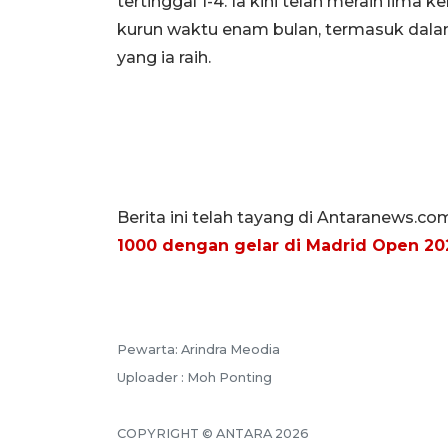
tertinggal 1-4. Ia kini telah meraih lim
kurun waktu enam bulan, termasuk dalam
yang ia raih.
Berita ini telah tayang di Antaranews.co
1000 dengan gelar di Madrid Open 20
Pewarta: Arindra Meodia
Uploader : Moh Ponting
COPYRIGHT © ANTARA 2026