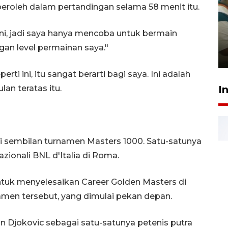
eroleh dalam pertandingan selama 58 menit itu.
Ambon ajak semua pihak buka
ruang pada anak di lembaga
 ini, jadi saya hanya mencoba untuk bermain
pembinaan
an level permainan saya."
23 Juli 2026 14:28
rti ini, itu sangat berarti bagi saya. Ini adalah
I
lan teratas itu.
ri sembilan turnamen Masters 1000. Satu-satunya
zionali BNL d'Italia di Roma.
untuk menyelesaikan Career Golden Masters di
amen tersebut, yang dimulai pekan depan.
 Djokovic sebagai satu-satunya petenis putra