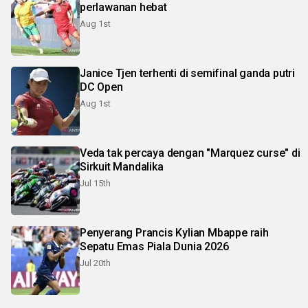
perlawanan hebat
Aug 1st
Janice Tjen terhenti di semifinal ganda putri
DC Open
Aug 1st
Veda tak percaya dengan "Marquez curse" di
Sirkuit Mandalika
Jul 15th
Penyerang Prancis Kylian Mbappe raih
Sepatu Emas Piala Dunia 2026
Jul 20th