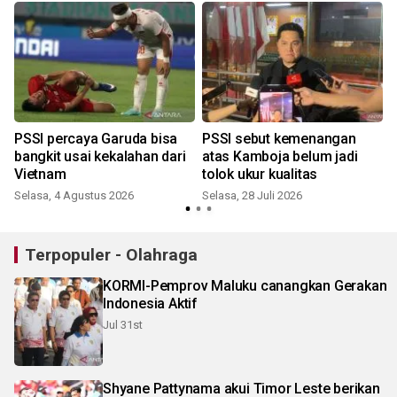
t
PSSI percaya Garuda bisa
PSSI sebut kemenangan
bangkit usai kekalahan dari
atas Kamboja belum jadi
Vietnam
tolok ukur kualitas
Selasa, 4 Agustus 2026
Selasa, 28 Juli 2026
S
Terpopuler - Olahraga
KORMI-Pemprov Maluku canangkan Gerakan
Indonesia Aktif
Jul 31st
Shyane Pattynama akui Timor Leste berikan