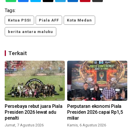
Tags:
Ketua PSSI
Piala AFF
Kota Medan
berita antara maluku
Terkait
Persebaya rebut juara Piala
Perputaran ekonomi Piala
Presiden 2026 lewat adu
Presiden 2026 capai Rp1,5
penalti
miliar
Jumat, 7 Agustus 2026
Kamis, 6 Agustus 2026
K