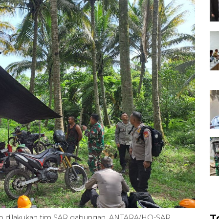
T
no dilakukan tim SAR gabungan. ANTARA/HO-SAR