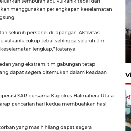
luarkan semburan abu vulkanik tebal dari
jibkan menggunakan perlengkapan keselamatan
gsung.
n seluruh personel di lapangan. Aktivitas
Unjuk rasa protes penataan
vulkanik cukup tebal sehingga seluruh tim
Pasar Higienis
keselamatan lengkap,” katanya.
5 Mei 2026 05:32
edan yang ekstrem, tim gabungan tetap
ilang dapat segera ditemukan dalam keadaan
V
operasi SAR bersama Kapolres Halmahera Utara
rap pencarian hari kedua membuahkan hasil
 korban yang masih hilang dapat segera
Ambon ajak semua pihak buka