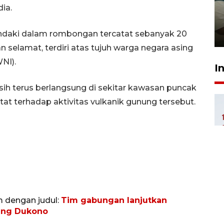
ia.
ruang pada anak di lembaga
pembinaan
ndaki dalam rombongan tercatat sebanyak 20
23 Juli 2026 14:28
 selamat, terdiri atas tujuh warga negara asing
NI).
I
sih terus berlangsung di sekitar kawasan puncak
 terhadap aktivitas vulkanik gunung tersebut.
m dengan judul:
Tim gabungan lanjutkan
nung Dukono