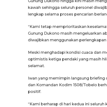
Gunung Dukono hingga kini masih menge
kawah sehingga seluruh personel diwa
lengkap selama proses pencarian berlan
“Kami tetap memprioritaskan keselamata
Gunung Dukono masih mengeluarkan abu 
diwajibkan menggunakan perlengkapan 
Meski menghadapi kondisi cuaca dan m
optimistis ketiga pendaki yang masih h
selamat.
Iwan yang memimpin langsung briefing 
dan Komandan Kodim 1508/Tobelo berha
positif.
“Kami berharap di hari kedua ini seluruh