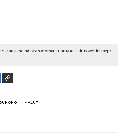
g atau pengindeksan otomatis untuk AI di situs web ini tanpa
Ekonomi triwulan II-2026
tumbuh 5,29 persen
 DUKONO
MALUT
2026-08-06 18:45:00