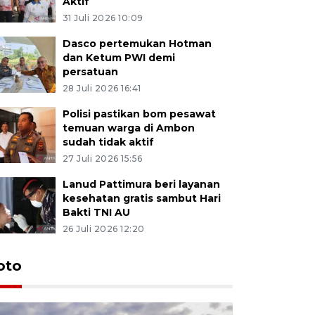
Aktif
31 Juli 2026 10:09
Dasco pertemukan Hotman
dan Ketum PWI demi
persatuan
28 Juli 2026 16:41
Polisi pastikan bom pesawat
temuan warga di Ambon
sudah tidak aktif
27 Juli 2026 15:56
Lanud Pattimura beri layanan
kesehatan gratis sambut Hari
Bakti TNI AU
26 Juli 2026 12:20
Euforia s
oto
Ternate
4 Juli 2026 11:1