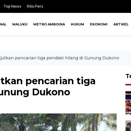
Top News
Rilis Pers
NAL
MALUKU
METRO AMBOINA
HUKUM
EKONOMI
ARTIKEL
jutkan pencarian tiga pendaki hilang di Gunung Dukono
T
tkan pencarian tiga
 Gunung Dukono