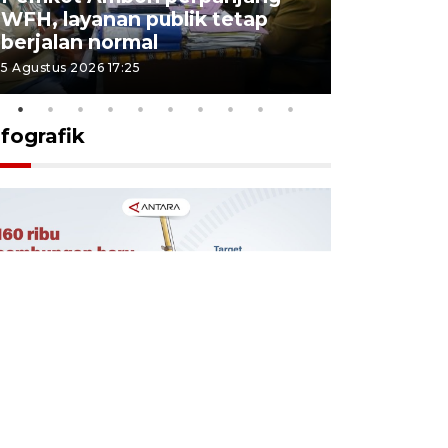
WFH, layanan publik tetap
Pemkot 
berjalan normal
registrasi
5 Agustus 2026 17:25
4 Agustus 2026
nfografik