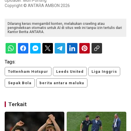
Uploader: Moh Ponting
Copyright © ANTARA AMBON 2026
Dilarang keras mengambil konten, melakukan crawling atau
pengindeksan otomatis untuk AI di situs web ini tanpa izin tertulis dari
Kantor Berita ANTARA.
Tags:
Tottenham Hotspur
Leeds United
Liga Inggris
Sepak Bola
berita antara maluku
Terkait