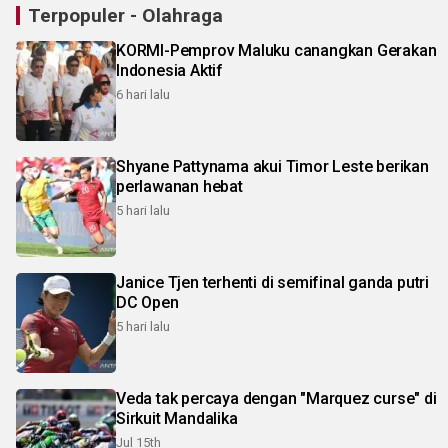
Terpopuler - Olahraga
KORMI-Pemprov Maluku canangkan Gerakan
Indonesia Aktif
6 hari lalu
Shyane Pattynama akui Timor Leste berikan
perlawanan hebat
5 hari lalu
Janice Tjen terhenti di semifinal ganda putri
DC Open
5 hari lalu
Veda tak percaya dengan "Marquez curse" di
Sirkuit Mandalika
Jul 15th