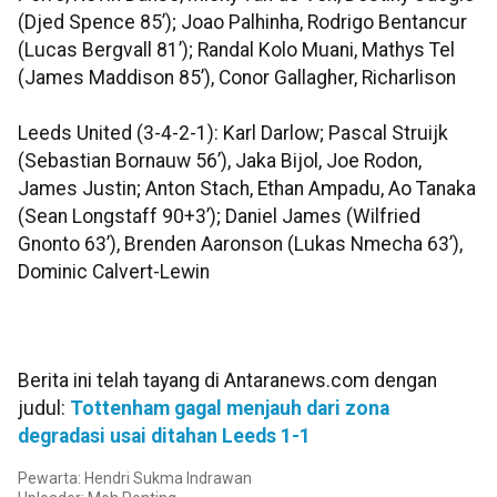
(Djed Spence 85’); Joao Palhinha, Rodrigo Bentancur
(Lucas Bergvall 81’); Randal Kolo Muani, Mathys Tel
(James Maddison 85’), Conor Gallagher, Richarlison
Leeds United (3-4-2-1): Karl Darlow; Pascal Struijk
(Sebastian Bornauw 56’), Jaka Bijol, Joe Rodon,
James Justin; Anton Stach, Ethan Ampadu, Ao Tanaka
(Sean Longstaff 90+3’); Daniel James (Wilfried
Gnonto 63’), Brenden Aaronson (Lukas Nmecha 63’),
Dominic Calvert-Lewin
Berita ini telah tayang di Antaranews.com dengan
judul:
Tottenham gagal menjauh dari zona
degradasi usai ditahan Leeds 1-1
Pewarta: Hendri Sukma Indrawan