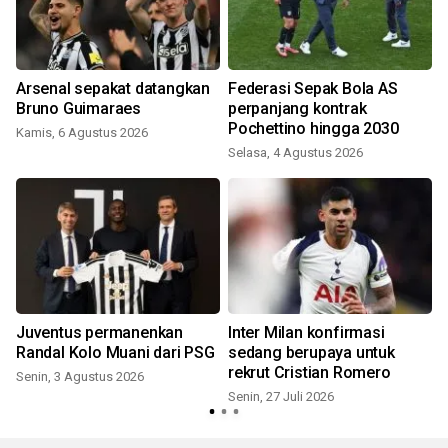
Arsenal sepakat datangkan
Federasi Sepak Bola AS
Bruno Guimaraes
perpanjang kontrak
Pochettino hingga 2030
Kamis, 6 Agustus 2026
J
Selasa, 4 Agustus 2026
Juventus permanenkan
Inter Milan konfirmasi
:
Randal Kolo Muani dari PSG
sedang berupaya untuk
rekrut Cristian Romero
Senin, 3 Agustus 2026
Senin, 27 Juli 2026
J