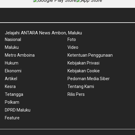
Jelajahi ANTARA News Ambon, Maluku
Nasional
Foto
Maluku
Video
Metro Amboina
Ketentuan Penggunaan
Hukum
Kebijakan Privasi
Ekonomi
Kebijakan Cookie
Artikel
Pedoman Media Siber
Kesra
Tentang Kami
Tetangga
Rilis Pers
Polkam
DPRD Maluku
Feature