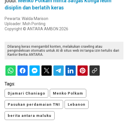
judul:
Menko Polkam minta Satgas Konga lebih
disiplin dan berlatih keras
Pewarta: Walda Marison
Uploader: Moh Ponting
Copyright © ANTARA AMBON 2026
Dilarang keras mengambil konten, melakukan crawling atau
pengindeksan otomatis untuk AI di situs web ini tanpa izin tertulis dari
Kantor Berita ANTARA.
Tags:
Djamari Chaniago
Menko Polkam
Pasukan perdamaian TNI
Lebanon
berita antara maluku