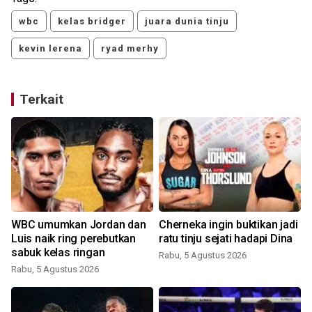
wbc
kelas bridger
juara dunia tinju
kevin lerena
ryad merhy
Terkait
WBC umumkan Jordan dan
Cherneka ingin buktikan jadi
Luis naik ring perebutkan
ratu tinju sejati hadapi Dina
sabuk kelas ringan
Rabu, 5 Agustus 2026
Rabu, 5 Agustus 2026
J