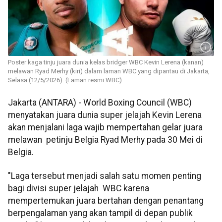
Poster kaga tinju juara dunia kelas bridger WBC Kevin Lerena (kanan)
melawan Ryad Merhy (kiri) dalam laman WBC yang dipantau di Jakarta,
Selasa (12/5/2026). (Laman resmi WBC)
Jakarta (ANTARA) - World Boxing Council (WBC)
menyatakan juara dunia super jelajah Kevin Lerena
akan menjalani laga wajib mempertahan gelar juara
melawan petinju Belgia Ryad Merhy pada 30 Mei di
Belgia.
"Laga tersebut menjadi salah satu momen penting
bagi divisi super jelajah WBC karena
mempertemukan juara bertahan dengan penantang
berpengalaman yang akan tampil di depan publik