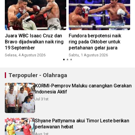
Juara WBC Isaac Cruz dan
Fundora berpotensi naik
Bravo dijadwalkan naik ring
ring pada Oktober untuk
19 September
pertahanan gelar juara
Selasa, 4 Agustus 2026
Sabtu, 1 Agustus 2026
S
Terpopuler - Olahraga
KORMI-Pemprov Maluku canangkan Gerakan
Indonesia Aktif
Jul 31st
Shyane Pattynama akui Timor Leste berikan
perlawanan hebat
Aug 1st