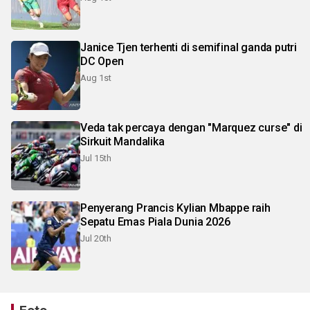
Janice Tjen terhenti di semifinal ganda putri
DC Open
Aug 1st
Veda tak percaya dengan "Marquez curse" di
Sirkuit Mandalika
Jul 15th
Penyerang Prancis Kylian Mbappe raih
Sepatu Emas Piala Dunia 2026
Jul 20th