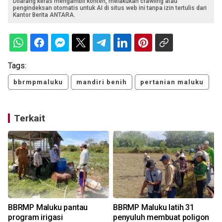
Dilarang keras mengambil konten, melakukan crawling atau
pengindeksan otomatis untuk AI di situs web ini tanpa izin tertulis dari
Kantor Berita ANTARA.
Tags:
bbrmpmaluku
mandiri benih
pertanian maluku
Terkait
P
BBRMP Maluku pantau
BBRMP Maluku latih 31
program irigasi
penyuluh membuat poligon