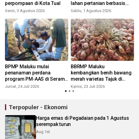
perpompaan di Kota Tual
lahan pertanian berbasis
teknologi digital
Senin, 3 Agustus 2026
Sabtu, 1 Agustus 2026
M
BPMP Maluku mulai
BBRMP Maluku
penanaman perdana
kembangkan benih bawang
program PM-AAS di Seram
merah varietas Tajuk di
Barat
Maluku Tengah
Jumat, 24 Juli 2026
Kamis, 23 Juli 2026
K
Terpopuler - Ekonomi
Harga emas di Pegadaian pada 1 Agustus
serempak turun
Aug 1st