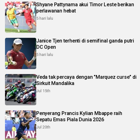
Shyane Pattynama akui Timor Leste berikan
perlawanan hebat
5 hari lalu
Janice Tjen terhenti di semifinal ganda putri
DC Open
5 hari lalu
Veda tak percaya dengan "Marquez curse" di
Sirkuit Mandalika
Jul 15th
Penyerang Prancis Kylian Mbappe raih
Sepatu Emas Piala Dunia 2026
Jul 20th