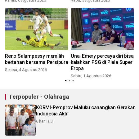
Kamis, 6 Agustus 2026
Rabu, 5 Agustus 2026
J
n
Reno Salampessy memilih
Unai Emery percaya diri bisa
bertahan bersama Persipura
kalahkan PSG di Piala Super
Eropa
Selasa, 4 Agustus 2026
Sabtu, 1 Agustus 2026
K
Terpopuler - Olahraga
KORMI-Pemprov Maluku canangkan Gerakan
Indonesia Aktif
6 hari lalu