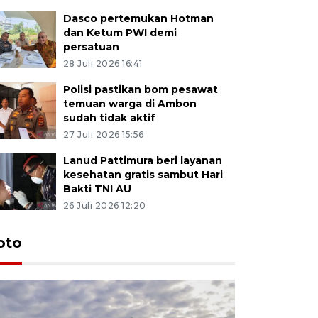
Dasco pertemukan Hotman
dan Ketum PWI demi
persatuan
28 Juli 2026 16:41
Polisi pastikan bom pesawat
temuan warga di Ambon
sudah tidak aktif
27 Juli 2026 15:56
Lanud Pattimura beri layanan
kesehatan gratis sambut Hari
Bakti TNI AU
26 Juli 2026 12:20
Euforia s
oto
Ternate
4 Juli 2026 11:1