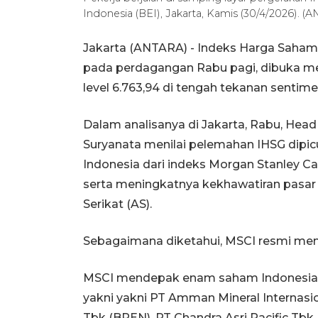
Indonesia (BEI), Jakarta, Kamis (30/4/2026)
Jakarta (ANTARA) - Indeks Harga Saham 
pada perdagangan Rabu pagi, dibuka mel
level 6.763,94 di tengah tekanan sentim
Dalam analisanya di Jakarta, Rabu, Hea
Suryanata menilai pelemahan IHSG dipi
Indonesia dari indeks Morgan Stanley Cap
serta meningkatnya kekhawatiran pasar
Serikat (AS).
Sebagaimana diketahui, MSCI resmi m
MSCI mendepak enam saham Indonesia ke
yakni yakni PT Amman Mineral Internas
Tbk (BREN), PT Chandra Asri Pacific Tbk