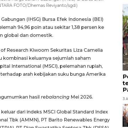
. (ANTARA FOTO/Dhemas Reviyanto/sgd.)
Gabungan (IHSG) Bursa Efek Indonesia (BEI)
emah 94,96 poin atau sekitar 1,38 persen ke
en global dan domestik.
d of Research Kiwoom Sekuritas Liza Camelia
cu kombinasi keluarnya sejumlah saham
ital International (MSCI), pelemahan rupiah,
 terhadap arah kebijakan suku bunga Amerika
P
t
P
engumumkan hasil
rebalancing
Mei 2026.
3 
luar dari indeks MSCI Global Standard Index
ional Tbk (AMMN), PT Barito Renewables Energy
 (TPIA), PT Dian Swastatika Sentosa Tbk (DSSA),