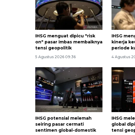
IHSG menguat dipicu "risk
IHSG men
on" pasar imbas membaiknya
kinerja k
tensi geopolitik
periode ku
5 Agustus 2026 09:36
4 Agustus 20
IHSG potensial melemah
IHSG mele
seiring pasar cermati
global di
sentimen global-domestik
tensi geop