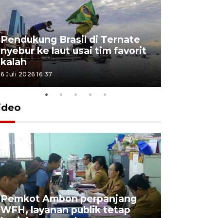
Pendukung Brasil di Ternate
nyebur ke laut usai tim favorit
kalah
6 Juli 2026 16:37
ideo
Pemkot Ambon perpanjang
WFH, layanan publik tetap
Pemkot 