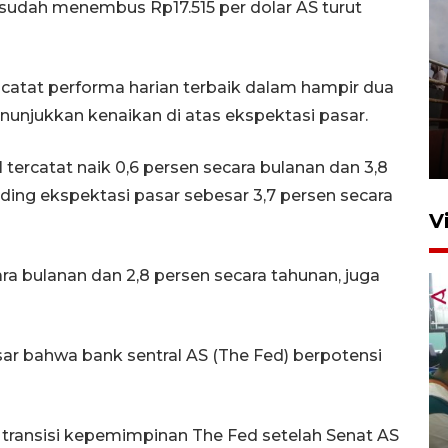
g sudah menembus Rp17.515 per dolar AS turut
ncatat performa harian terbaik dalam hampir dua
Unjuk rasa protes penataan
enunjukkan kenaikan di atas ekspektasi pasar.
Pasar Higienis
5 Mei 2026 05:32
 tercatat naik 0,6 persen secara bulanan dan 3,8
nding ekspektasi pasar sebesar 3,7 persen secara
V
ra bulanan dan 2,8 persen secara tahunan, juga
ar bahwa bank sentral AS (The Fed) berpotensi
Ambon ajak semua pihak buka
ruang pada anak di lembaga
transisi kepemimpinan The Fed setelah Senat AS