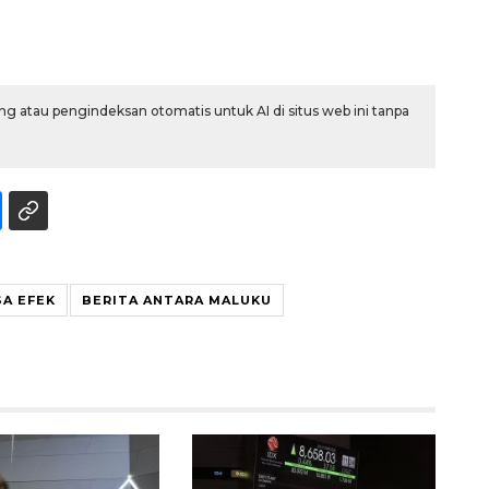
g atau pengindeksan otomatis untuk AI di situs web ini tanpa
Memberantas kejahatan
A EFEK
BERITA ANTARA MALUKU
jalanan Jakarta
2026-08-05 18:00:00