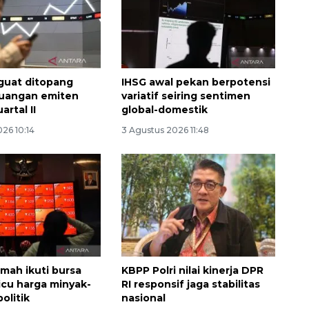
guat ditopang
IHSG awal pekan berpotensi
euangan emiten
variatif seiring sentimen
artal II
global-domestik
26 10:14
3 Agustus 2026 11:48
mah ikuti bursa
KBPP Polri nilai kinerja DPR
picu harga minyak-
RI responsif jaga stabilitas
olitik
nasional