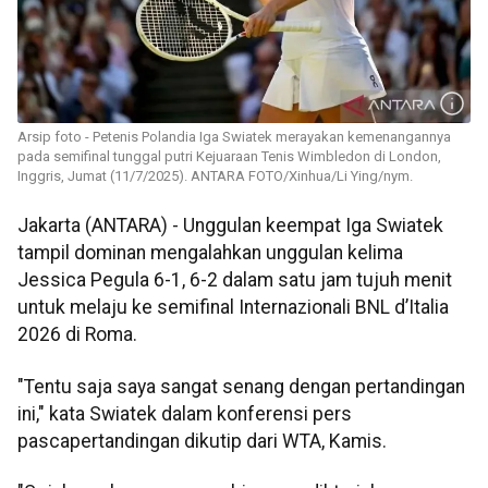
Arsip foto - Petenis Polandia Iga Swiatek merayakan kemenangannya
pada semifinal tunggal putri Kejuaraan Tenis Wimbledon di London,
Inggris, Jumat (11/7/2025). ANTARA FOTO/Xinhua/Li Ying/nym.
Jakarta (ANTARA) - Unggulan keempat Iga Swiatek
tampil dominan mengalahkan unggulan kelima
Jessica Pegula 6-1, 6-2 dalam satu jam tujuh menit
untuk melaju ke semifinal Internazionali BNL d’Italia
2026 di Roma.
"Tentu saja saya sangat senang dengan pertandingan
ini," kata Swiatek dalam konferensi pers
pascapertandingan dikutip dari WTA, Kamis.