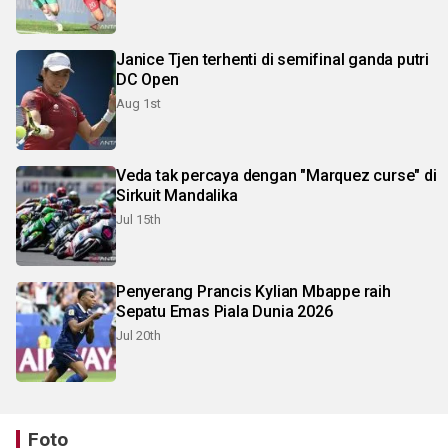
Janice Tjen terhenti di semifinal ganda putri
DC Open
Aug 1st
Veda tak percaya dengan "Marquez curse" di
Sirkuit Mandalika
Jul 15th
Penyerang Prancis Kylian Mbappe raih
Sepatu Emas Piala Dunia 2026
Jul 20th
Foto