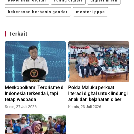
kekerasan digital
ruang digital
digital aman
kekerasan berbasis gender
menteri pppa
Terkait
Menkopolkam: Terorisme di
Polda Maluku perkuat
Indonesia terkendali, tapi
literasi digital untuk lindungi
tetap waspada
anak dari kejahatan siber
Senin, 27 Juli 2026
Kamis, 23 Juli 2026
S