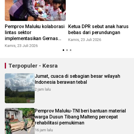
Pemprov Maluku kolaborasi
Ketua DPR sebut anak harus
lintas sektor
bebas dari perundungan
implementasikan Gernas
Kamis, 23 Juli 2026
Rana ciptakan lingkungan
Kamis, 23 Juli 2026
S
inklusif
Terpopuler - Kesra
Jumat, cuaca di sebagian besar wilayah
Indonesia berawan tebal
2 jam lalu
Pemprov Maluku-TNI beri bantuan material
warga Dusun Tibang Malteng percepat
rehabilitasi pemukiman
16 jam lalu