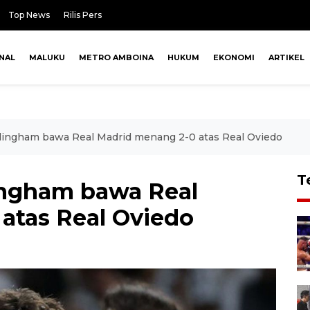
Top News
Rilis Pers
NAL
MALUKU
METRO AMBOINA
HUKUM
EKONOMI
ARTIKEL
llingham bawa Real Madrid menang 2-0 atas Real Oviedo
T
lingham bawa Real
atas Real Oviedo