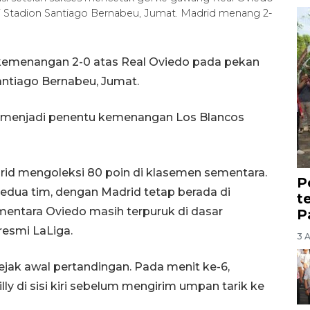
di Stadion Santiago Bernabeu, Jumat. Madrid menang 2-
 kemenangan 2-0 atas Real Oviedo pada pekan
antiago Bernabeu, Jumat.
m menjadi penentu kemenangan Los Blancos
id mengoleksi 80 poin di klasemen sementara.
P
kedua tim, dengan Madrid tetap berada di
t
mentara Oviedo masih terpuruk di dasar
P
resmi LaLiga.
3 
jak awal pertandingan. Pada menit ke-6,
lly di sisi kiri sebelum mengirim umpan tarik ke