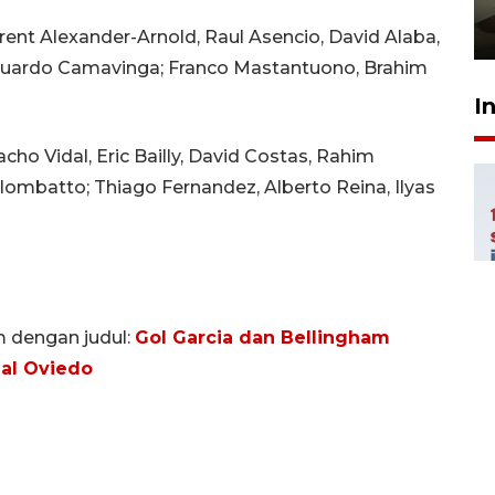
pembinaan
23 Juli 2026 14:28
Trent Alexander-Arnold, Raul Asencio, David Alaba,
Eduardo Camavinga; Franco Mastantuono, Brahim
I
acho Vidal, Eric Bailly, David Costas, Rahim
lombatto; Thiago Fernandez, Alberto Reina, Ilyas
m dengan judul:
Gol Garcia dan Bellingham
al Oviedo