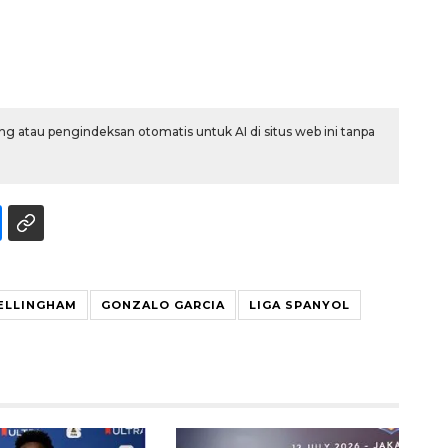
g atau pengindeksan otomatis untuk AI di situs web ini tanpa
Ekonomi triwulan II-2026
tumbuh 5,29 persen
ELLINGHAM
GONZALO GARCIA
LIGA SPANYOL
2026-08-06 18:45:00