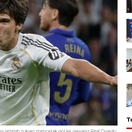
T
asi setelah sukses mencetak gol ke gawang Real Oviedo