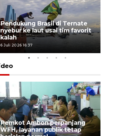
Pendukung Brasil di Ternate
nyebur ke laut usai tim favorit
kalah
6 Juli 2026 16:37
ideo
Pemkot Ambon perpanjang
WFH, layanan publik tetap
Pemkot 