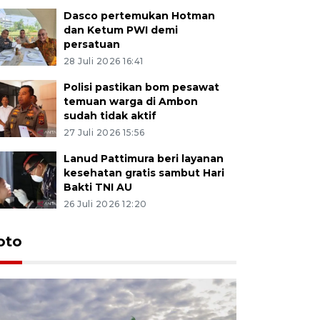
Dasco pertemukan Hotman
dan Ketum PWI demi
persatuan
28 Juli 2026 16:41
Polisi pastikan bom pesawat
temuan warga di Ambon
sudah tidak aktif
27 Juli 2026 15:56
Lanud Pattimura beri layanan
kesehatan gratis sambut Hari
Bakti TNI AU
26 Juli 2026 12:20
Euforia s
oto
Ternate
4 Juli 2026 11:1