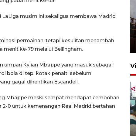
ng pada menit ke-43.
 di LaLiga musim ini sekaligus membawa Madrid
Unjuk rasa protes penataan
Pasar Higienis
minasi permainan, tetapi kesulitan menambah
5 Mei 2026 05:32
a menit ke-79 melalui Bellingham.
kan umpan Kylian Mbappe yang masuk sebagai
V
l bola di tepi kotak penalti sebelum
ang gagal dihentikan Escandell.
enting Mbappe meski sempat mendapat cemoohan
or 2-0 untuk kemenangan Real Madrid bertahan
Ambon ajak semua pihak buka
ruang pada anak di lembaga