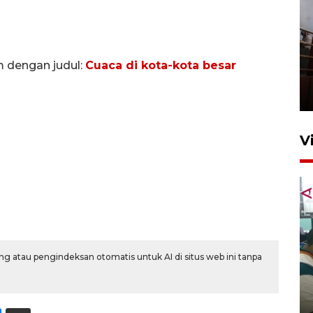
Unjuk rasa protes penataan
m dengan judul:
Cuaca di kota-kota besar
Pasar Higienis
5 Mei 2026 05:32
V
g atau pengindeksan otomatis untuk AI di situs web ini tanpa
Ambon ajak semua pihak buka
ruang pada anak di lembaga
pembinaan