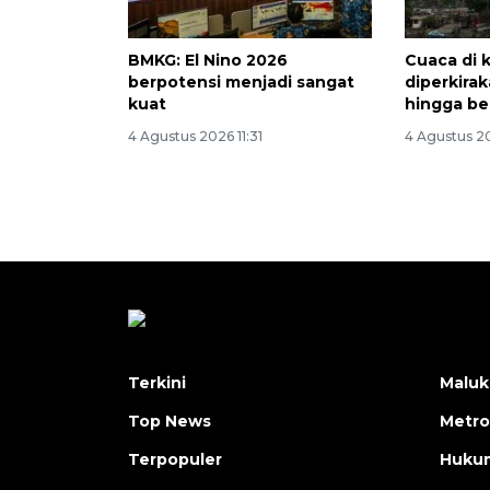
BMKG: El Nino 2026
Cuaca di 
berpotensi menjadi sangat
diperkira
kuat
hingga b
4 Agustus 2026 11:31
4 Agustus 2
Terkini
Maluk
Top News
Metro
Terpopuler
Huku