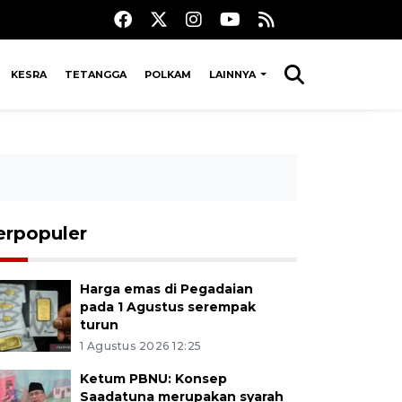
KESRA
TETANGGA
POLKAM
LAINNYA
erpopuler
Harga emas di Pegadaian
pada 1 Agustus serempak
turun
1 Agustus 2026 12:25
Ketum PBNU: Konsep
Saadatuna merupakan syarah