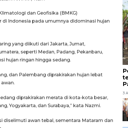
Klimatologi dan Geofisika (BMKG)
r di Indonesia pada umumnya didominasi hujan
ing yang diikuti dari Jakarta, Jumat,
umatera, seperti Medan, Padang, Pekanbaru,
i hujan ringan hingga sedang.
P
ng, dan Palembang diprakirakan hujan lebat
t
i awan.
P
3 
sedang diprakirakan merata di kota-kota besar,
ang, Yogyakarta, dan Surabaya,” kata Nazmi.
nsi diselimuti awan tebal, sementara Mataram dan