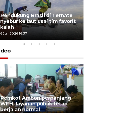
Pendukung Brasil di Ternate
nyebur ke laut usai tim favorit
kalah
6 Juli 2026 16:37
ideo
Pemkot Ambon perpanjang
WFH, layanan publik tetap
Pemkot 
berjalan normal
registrasi