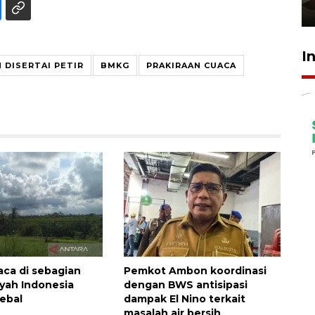
23 Juli 2026 14:28
I
 DISERTAI PETIR
BMKG
PRAKIRAAN CUACA
aca di sebagian
Pemkot Ambon koordinasi
ayah Indonesia
dengan BWS antisipasi
ebal
dampak El Nino terkait
masalah air bersih