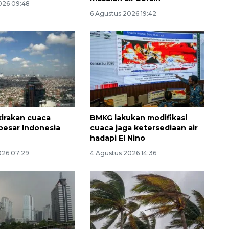
026 09:48
6 Agustus 2026 19:42
irakan cuaca
BMKG lakukan modifikasi
besar Indonesia
cuaca jaga ketersediaan air
hadapi El Nino
Awas penipuan berbasis AI
2026-08-07 13:45:00
026 07:29
4 Agustus 2026 14:36