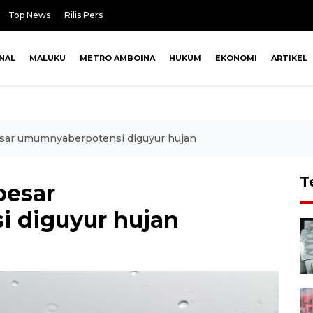
Top News
Rilis Pers
NAL
MALUKU
METRO AMBOINA
HUKUM
EKONOMI
ARTIKEL
esar umumnyaberpotensi diguyur hujan
T
besar
 diguyur hujan