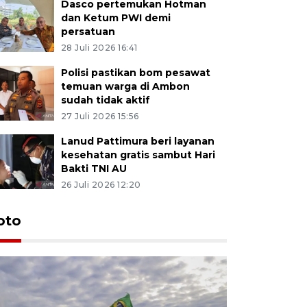
Dasco pertemukan Hotman
dan Ketum PWI demi
persatuan
28 Juli 2026 16:41
Polisi pastikan bom pesawat
temuan warga di Ambon
sudah tidak aktif
27 Juli 2026 15:56
Lanud Pattimura beri layanan
kesehatan gratis sambut Hari
Bakti TNI AU
26 Juli 2026 12:20
Euforia s
oto
Ternate
4 Juli 2026 11:1