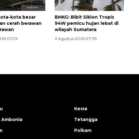
kota-kota besar
BMKG: Bibit Siklon Tropis
kan cerah berawan
94W pemicu hujan lebat di
erawan
wilayah Sumatera
026 07:59
3 Agustus 2026 07:39
u
Kesra
 Ambonia
Tetangga
m
Polkam