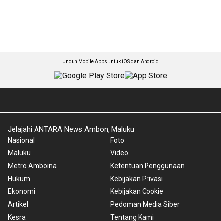
Unduh Mobile Apps untuk iOS dan Android
Jelajahi ANTARA News Ambon, Maluku
Nasional
Foto
Maluku
Video
Metro Amboina
Ketentuan Penggunaan
Hukum
Kebijakan Privasi
Ekonomi
Kebijakan Cookie
Artikel
Pedoman Media Siber
Kesra
Tentang Kami