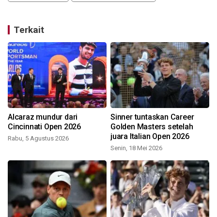
Terkait
Alcaraz mundur dari
Sinner tuntaskan Career
Cincinnati Open 2026
Golden Masters setelah
juara Italian Open 2026
Rabu, 5 Agustus 2026
Senin, 18 Mei 2026