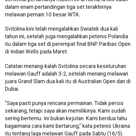
dalam enam pertandingan tiga set terakhirnya
melawan pemain 10 besar WTA.
Svitolina kini telah mengalahkan Swiatek dua kali
tahun ini, setelah juga mengalahkan petenis Polandia
itu dalam tiga set di perempat final BNP Paribas Open
di Indian Wells pada Maret.
Catatan menang-kalah Svitolina secara keseluruhan
melawan Gauff adalah 3-2, setelah menang melawan
juara Grand Slam dua kali itu di Australian Open dan di
Dubai.
"Saya pasti punya rencana permainan. Tidak persis
sekarang, tetapi saya akan memilikinya. Kami sudah
sering bertemu. Ini bukan kejutan. Kami berdua tahu
bagaimana cara kami bertarung," kata petenis Ukraina
itu tentang laga melawan Gauff pada Sabtu (16/5).