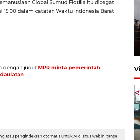
manusiaan Global Sumud Flotilla itu dicegat
ukul 15.00 dalam catatan Waktu Indonesia Barat
Unjuk rasa protes penataan
Pasar Higienis
5 Mei 2026 05:32
m dengan judul:
MPR minta pemerintah
V
edaulatan
Ambon ajak semua pihak buka
ruang pada anak di lembaga
g atau pengindeksan otomatis untuk AI di situs web ini tanpa