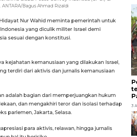
6). ANTARA/Bagus Ahmad Rizaldi
 Hidayat Nur Wahid meminta pemerintah untuk
onesia yang diculik militer Israel demi
a sesuai dengan konstitusi.
ya kejahatan kemanusiaan yang dilakukan Israel,
terdiri dari aktivis dan jurnalis kemanusiaan
P
t
P
an adalah bagian dari memperjuangkan hukum
dekaan, dan mengakhiri teror dan isolasi terhadap
3 
ks parlemen, Jakarta, Selasa.
resiasi para aktivis, relawan, hingga jurnalis
un hal itu berisiko.