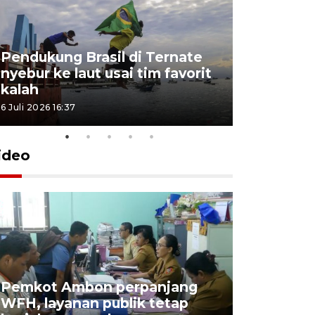
Pendukung Brasil di Ternate
nyebur ke laut usai tim favorit
kalah
6 Juli 2026 16:37
ideo
Pemkot Ambon perpanjang
WFH, layanan publik tetap
Pemkot 