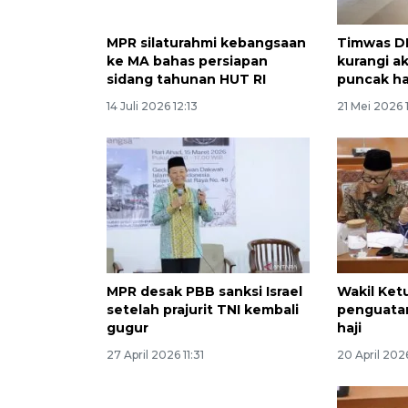
MPR silaturahmi kebangsaan
Timwas D
ke MA bahas persiapan
kurangi ak
sidang tahunan HUT RI
puncak ha
14 Juli 2026 12:13
21 Mei 2026 
MPR desak PBB sanksi Israel
Wakil Ket
setelah prajurit TNI kembali
penguatan
gugur
haji
27 April 2026 11:31
20 April 2026