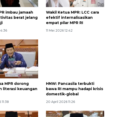
PR imbau jamaah
Wakil Ketua MPR: LCC cara
tivitas berat jelang
efektif internalisasikan
ji
empat pilar MPR RI
14:36
11 Mei 2026 12:42
Sinyal positif perekonomian
Indonesia
ua MPR dorong
HNW: Pancasila terbukti
2026-08-05 15:00:00
 literasi keuangan
bawa RI mampu hadapi krisis
domestik-global
 11:38
20 April 2026 11:26