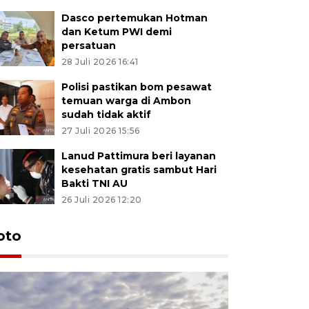
Dasco pertemukan Hotman
dan Ketum PWI demi
persatuan
28 Juli 2026 16:41
Polisi pastikan bom pesawat
temuan warga di Ambon
sudah tidak aktif
27 Juli 2026 15:56
Lanud Pattimura beri layanan
kesehatan gratis sambut Hari
Bakti TNI AU
26 Juli 2026 12:20
Euforia s
oto
Ternate
4 Juli 2026 11:1