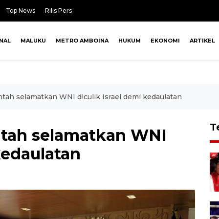
Top News
Rilis Pers
NAL
MALUKU
METRO AMBOINA
HUKUM
EKONOMI
ARTIKEL
ah selamatkan WNI diculik Israel demi kedaulatan
T
tah selamatkan WNI
kedaulatan