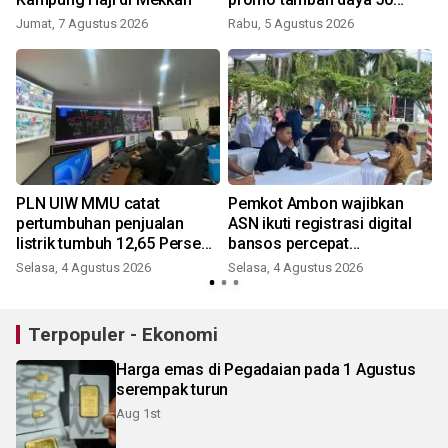
persen aplikasi PLN mobile
Jumat, 7 Agustus 2026
Rabu, 5 Agustus 2026
PLN UIW MMU catat
Pemkot Ambon wajibkan
pertumbuhan penjualan
ASN ikuti registrasi digital
listrik tumbuh 12,65 Persen
bansos percepat
pada Semester I
penyusunan basis data
Selasa, 4 Agustus 2026
Selasa, 4 Agustus 2026
S
Terpopuler - Ekonomi
Harga emas di Pegadaian pada 1 Agustus
serempak turun
Aug 1st