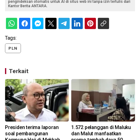
pengindeksan otomatis untuk AI di situs web ini tanpa izin tertulis dari
Kantor Berita ANTARA.
Tags:
PLN
Terkait
Presiden terima laporan
1.572 pelanggan di Maluku
soal pembangunan
dan Malut manfaatkan
Kampung Haji di Mekkah
promo tambah daya 50