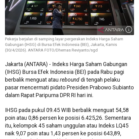
Pekerja berjalan di samping layar pergerakan Indeks Harga Saham
Gabungan (IHSG) di Bursa Efek Indonesia (BEI), Jakarta, Kamis
(30/4/2026). ANTARA FOTO/Dhemas Reviyanto/sgd
Jakarta (ANTARA) - Indeks Harga Saham Gabungan
(IHSG) Bursa Efek Indonesia (BEI) pada Rabu pagi
berbalik menguat atau
rebound
di tengah pelaku
pasar mencermati pidato Presiden Prabowo Subianto
dalam Rapat Paripurna DPR RI hari ini.
IHSG pada pukul 09.45 WIB berbalik menguat 54,58
poin atau 0,86 persen ke posisi 6.425,26. Sementara
itu, kelompok 45 saham unggulan atau Indeks LQ45
naik 9,07 poin atau 1,43 persen ke posisi 643,89,