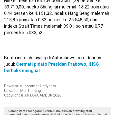
Nikkei melemah 845,59 poin atau 1,39 persen ke
59.710,00, indeks Shanghai melemah 18,22 poin atau
0,44 persen ke 4.151,32, indeks Hang Seng melemah
213,85 poin atau 0,83 persen ke 25.548,50, dan
indeks Strait Times melemah 39,01 poin atau 0,77
persen ke 5.033,52.
Berita ini telah tayang di Antaranews.com dengan
judul:
Cermati pidato Presiden Prabowo, IHSG
berbalik menguat
Pewarta: Muhammad Heriyanto
Uploader: Moh Ponting
Copyright © ANTARA AMBON 2026
Dilarang keras mengambil konten, melakukan crawling atau
pengindeksan otomatis untuk AI di situs web ini tanpa izin tertulis dari