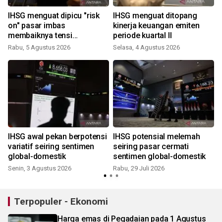
IHSG menguat dipicu "risk
IHSG menguat ditopang
on" pasar imbas
kinerja keuangan emiten
membaiknya tensi
periode kuartal II
geopolitik
Rabu, 5 Agustus 2026
Selasa, 4 Agustus 2026
J
IHSG awal pekan berpotensi
IHSG potensial melemah
I
variatif seiring sentimen
seiring pasar cermati
global-domestik
sentimen global-domestik
Senin, 3 Agustus 2026
Rabu, 29 Juli 2026
R
Terpopuler - Ekonomi
Harga emas di Pegadaian pada 1 Agustus