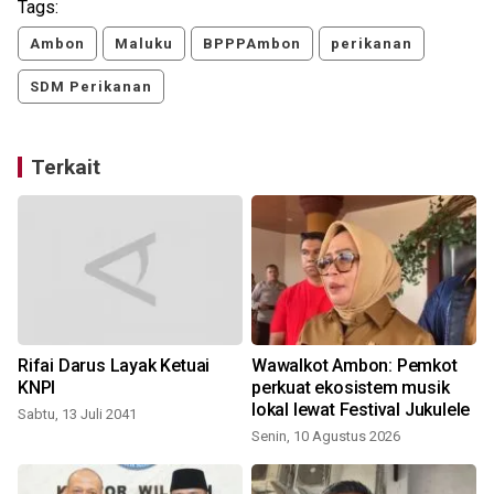
Tags:
Ambon
Maluku
BPPPAmbon
perikanan
SDM Perikanan
Terkait
I
Rifai Darus Layak Ketuai
Wawalkot Ambon: Pemkot
KNPI
perkuat ekosistem musik
lokal lewat Festival Jukulele
Sabtu, 13 Juli 2041
Senin, 10 Agustus 2026