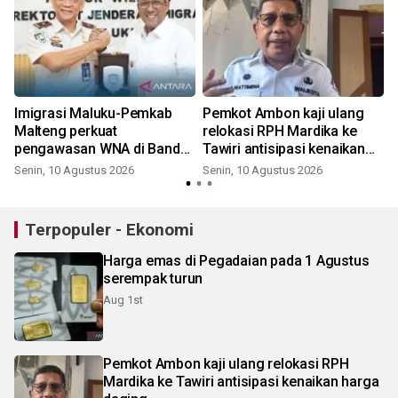
Imigrasi Maluku-Pemkab
Pemkot Ambon kaji ulang
Malteng perkuat
relokasi RPH Mardika ke
pengawasan WNA di Banda
Tawiri antisipasi kenaikan
Neira beri kemudahan
harga daging
Senin, 10 Agustus 2026
Senin, 10 Agustus 2026
layanan
Terpopuler - Ekonomi
Harga emas di Pegadaian pada 1 Agustus
serempak turun
Aug 1st
Pemkot Ambon kaji ulang relokasi RPH
Mardika ke Tawiri antisipasi kenaikan harga