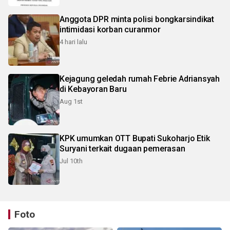
Anggota DPR minta polisi bongkarsindikat
intimidasi korban curanmor
4 hari lalu
Kejagung geledah rumah Febrie Adriansyah
di Kebayoran Baru
Aug 1st
KPK umumkan OTT Bupati Sukoharjo Etik
Suryani terkait dugaan pemerasan
Jul 10th
Foto