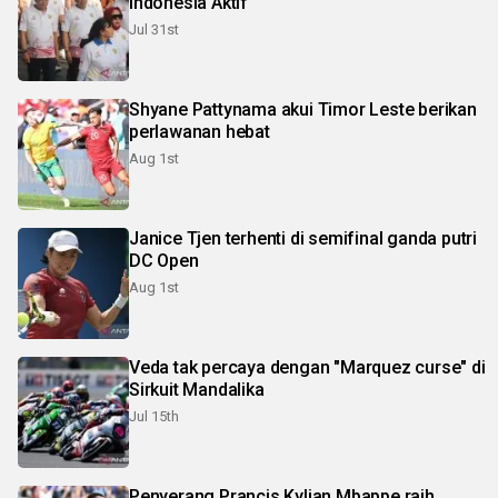
Indonesia Aktif
Jul 31st
Shyane Pattynama akui Timor Leste berikan
perlawanan hebat
Aug 1st
Janice Tjen terhenti di semifinal ganda putri
DC Open
Aug 1st
Veda tak percaya dengan "Marquez curse" di
Sirkuit Mandalika
Jul 15th
Penyerang Prancis Kylian Mbappe raih