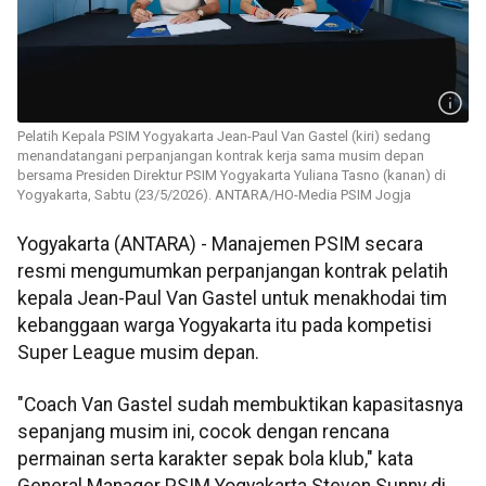
Pelatih Kepala PSIM Yogyakarta Jean-Paul Van Gastel (kiri) sedang
menandatangani perpanjangan kontrak kerja sama musim depan
bersama Presiden Direktur PSIM Yogyakarta Yuliana Tasno (kanan) di
Yogyakarta, Sabtu (23/5/2026). ANTARA/HO-Media PSIM Jogja
Yogyakarta (ANTARA) - Manajemen PSIM secara
resmi mengumumkan perpanjangan kontrak pelatih
kepala Jean-Paul Van Gastel untuk menakhodai tim
kebanggaan warga Yogyakarta itu pada kompetisi
Super League musim depan.
"Coach Van Gastel sudah membuktikan kapasitasnya
sepanjang musim ini, cocok dengan rencana
permainan serta karakter sepak bola klub," kata
General Manager PSIM Yogyakarta Steven Sunny di