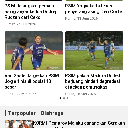
PSIM datangkan pemain
PSIM Yogyakarta lepas
asing anyar kedua Ondrej
penyerang asing Deri Corfe
Rudzan dari Ceko
Kamis, 11 Juni 2026
S
Jumat, 24 Juli 2026
n
r
Van Gastel targetkan PSIM
PSIM paksa Madura United
Jogja finis di posisi 10
berjuang hindari degradasi
besar
di pekan pemungkas
K
Jumat, 22 Mei 2026
Senin, 18 Mei 2026
Terpopuler - Olahraga
KORMI-Pemprov Maluku canangkan Gerakan