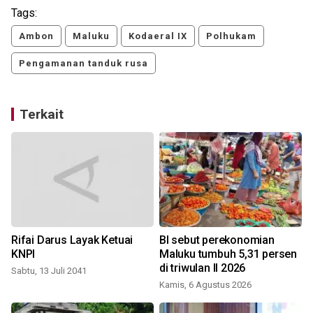
Tags:
Ambon
Maluku
Kodaeral IX
Polhukam
Pengamanan tanduk rusa
Terkait
Rifai Darus Layak Ketuai
BI sebut perekonomian
KNPI
Maluku tumbuh 5,31 persen
di triwulan II 2026
Sabtu, 13 Juli 2041
Kamis, 6 Agustus 2026