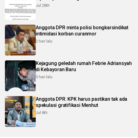
Jul 28th
Anggota DPR minta polisi bongkarsindikat
intimidasi korban curanmor
2 hari lalu
Kejagung geledah rumah Febrie Adriansyah
di Kebayoran Baru
5 hari lalu
Anggota DPR: KPK harus pastikan tak ada
spekulasi gratifikasi Menhut
Jul 8th