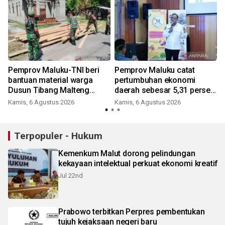
u
Pemprov Maluku-TNI beri
Pemprov Maluku catat
bantuan material warga
pertumbuhan ekonomi
Dusun Tibang Malteng
daerah sebesar 5,31 persen
percepat rehabilitasi
yoy triwulan II 2026
Kamis, 6 Agustus 2026
Kamis, 6 Agustus 2026
pemukiman
Terpopuler - Hukum
Kemenkum Malut dorong pelindungan
kekayaan intelektual perkuat ekonomi kreatif
Jul 22nd
Prabowo terbitkan Perpres pembentukan
tujuh kejaksaan negeri baru