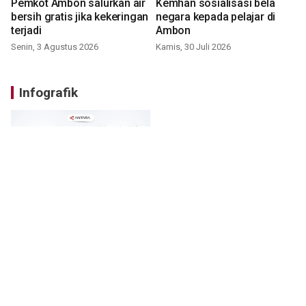
Pemkot Ambon salurkan air
Kemhan sosialisasi bela
bersih gratis jika kekeringan
negara kepada pelajar di
terjadi
Ambon
Senin, 3 Agustus 2026
Kamis, 30 Juli 2026
Infografik