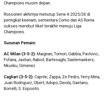
Champions musim depan.
Rossoneri akhirnya menutup Serie A 2025/26 di
peringkat keenam, sementara Como dan AS Roma
sukses merebut tiket terakhir menuju Liga
Champions.
Susunan Pemain:
AC Milan (3-5-2):
Maignan; Tomori, Gabbia, Pavlovic;
Fofana, Jashari, Rabiot, Bartesaghi, Saelemaekers;
Nkunku, Gimenez
Cagliari (3-5-2):
Caprile; Zappa, Ze Pedro, Yerry Mina,
Juan Rodriguez, Obert; Adopo, Deiola, Gaetano,
Borrelli, S. Esposito