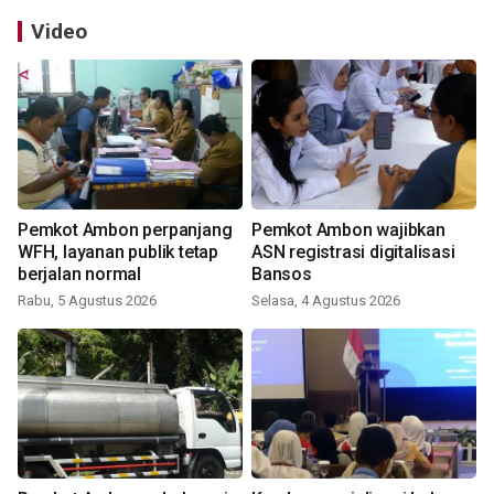
Video
Pemkot Ambon perpanjang
Pemkot Ambon wajibkan
WFH, layanan publik tetap
ASN registrasi digitalisasi
berjalan normal
Bansos
Rabu, 5 Agustus 2026
Selasa, 4 Agustus 2026