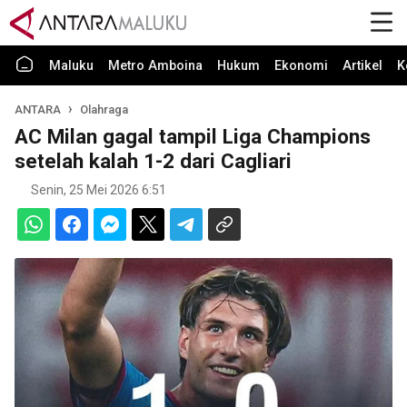
Maluku
Metro Amboina
Hukum
Ekonomi
Artikel
K
ANTARA
Olahraga
AC Milan gagal tampil Liga Champions
setelah kalah 1-2 dari Cagliari
Senin, 25 Mei 2026 6:51