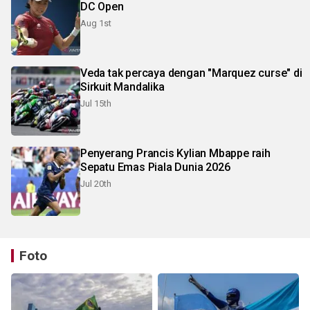
DC Open
Aug 1st
Veda tak percaya dengan "Marquez curse" di
Sirkuit Mandalika
Jul 15th
Penyerang Prancis Kylian Mbappe raih
Sepatu Emas Piala Dunia 2026
Jul 20th
Foto