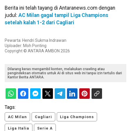
Berita ini telah tayang di Antaranews.com dengan
judul:
AC Milan gagal tampil Liga Champions
setelah kalah 1-2 dari Cagliari
Pewarta: Hendri Sukma Indrawan
Uploader: Moh Ponting
Copyright © ANTARA AMBON 2026
Dilarang keras mengambil konten, melakukan crawling atau
pengindeksan otomatis untuk AI di situs web ini tanpa izin tertulis dari
Kantor Berita ANTARA.
Tags:
AC Milan
Cagliari
Liga Champions
Liga Italia
Serie A