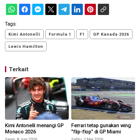
Tags:
Kimi Antonelli
Formula 1
F1
GP Kanada 2026
Lewis Hamilton
Terkait
Kimi Antonelli menangi GP
Ferrari tetap gunakan wing
Monaco 2026
"flip-flop" di GP Miami
Senin, 8 Juni 2026
Sabtu, 2 Mei 2026