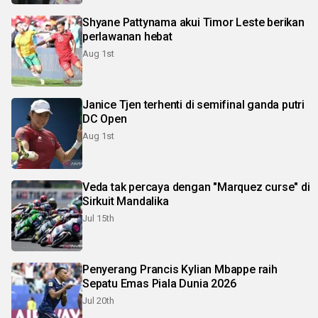
Shyane Pattynama akui Timor Leste berikan
perlawanan hebat
Aug 1st
Janice Tjen terhenti di semifinal ganda putri
DC Open
Aug 1st
Veda tak percaya dengan "Marquez curse" di
Sirkuit Mandalika
Jul 15th
Penyerang Prancis Kylian Mbappe raih
Sepatu Emas Piala Dunia 2026
Jul 20th