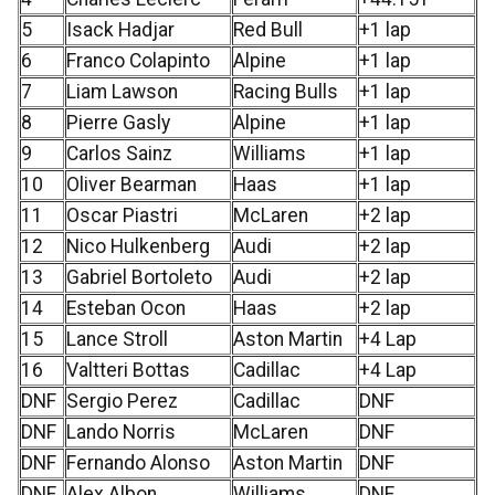
5
Isack Hadjar
Red Bull
+1 lap
6
Franco Colapinto
Alpine
+1 lap
7
Liam Lawson
Racing Bulls
+1 lap
8
Pierre Gasly
Alpine
+1 lap
9
Carlos Sainz
Williams
+1 lap
10
Oliver Bearman
Haas
+1 lap
11
Oscar Piastri
McLaren
+2 lap
12
Nico Hulkenberg
Audi
+2 lap
13
Gabriel Bortoleto
Audi
+2 lap
14
Esteban Ocon
Haas
+2 lap
15
Lance Stroll
Aston Martin
+4 Lap
16
Valtteri Bottas
Cadillac
+4 Lap
DNF
Sergio Perez
Cadillac
DNF
DNF
Lando Norris
McLaren
DNF
DNF
Fernando Alonso
Aston Martin
DNF
DNF
Alex Albon
Williams
DNF