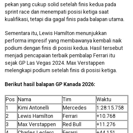
pekan yang cukup solid setelah finis kedua pada
sprint race dan menempati posisi ketiga saat
kualifikasi, tetapi dia gagal finis pada balapan utama.
Sementara itu, Lewis Hamilton menunjukkan
performa impresif yang membawanya kembali naik
podium dengan finis di posisi kedua. Hasil tersebut
menjadi pencapaian terbaik pembalap Ferrari itu
sejak GP Las Vegas 2024. Max Verstappen
melengkapi podium setelah finis di posisi ketiga.
Berikut hasil balapan GP Kanada 2026:
Pos
Nama
Tim
Waktu
1
Kimi Antonelli
Mercedes
1:28:15.758
2
Lewis Hamilton
Ferrari
+10.768
3
Max Verstappen
Red Bull
+11.276
4
Charles Leclerc
Ferarri
+44.151