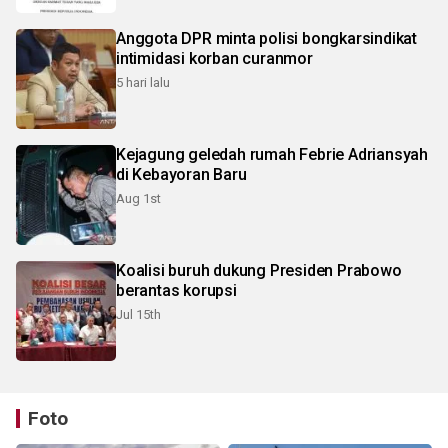
Anggota DPR minta polisi bongkarsindikat
intimidasi korban curanmor
5 hari lalu
Kejagung geledah rumah Febrie Adriansyah
di Kebayoran Baru
Aug 1st
Koalisi buruh dukung Presiden Prabowo
berantas korupsi
Jul 15th
Foto