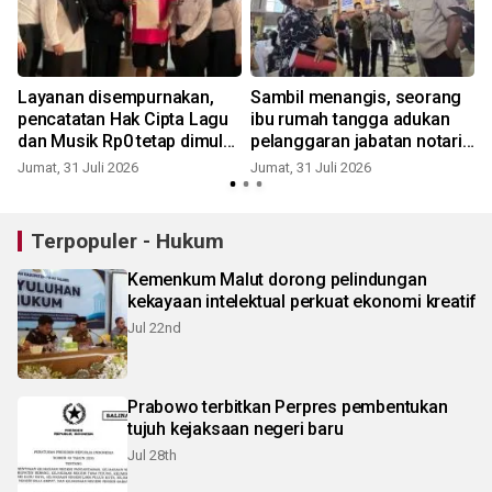
Layanan disempurnakan,
Sambil menangis, seorang
pencatatan Hak Cipta Lagu
ibu rumah tangga adukan
dan Musik Rp0 tetap dimulai
pelanggaran jabatan notaris
1 Agustus
ke Menteri Hukum
Jumat, 31 Juli 2026
Jumat, 31 Juli 2026
J
Terpopuler - Hukum
Kemenkum Malut dorong pelindungan
kekayaan intelektual perkuat ekonomi kreatif
Jul 22nd
Prabowo terbitkan Perpres pembentukan
tujuh kejaksaan negeri baru
Jul 28th