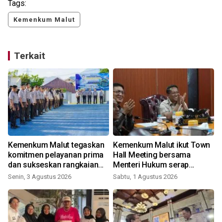
Tags:
Kemenkum Malut
Terkait
Kemenkum Malut tegaskan
Kemenkum Malut ikut Town
komitmen pelayanan prima
Hall Meeting bersama
dan sukseskan rangkaian
Menteri Hukum serap
Hari Pengayoman ke-81
aspirasi ASN di daerah
Senin, 3 Agustus 2026
Sabtu, 1 Agustus 2026
J