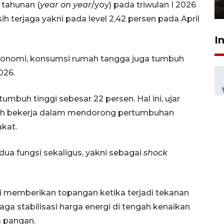
 tahunan (
year on year
/yoy) pada triwulan I 2026
23 Juli 2026 14:28
ih terjaga yakni pada level 2,42 persen pada April
I
onomi, konsumsi rumah tangga juga tumbuh
026.
tumbuh tinggi sebesar 22 persen. Hal ini, ujar
sih bekerja dalam mendorong pertumbuhan
kat.
a fungsi sekaligus, yakni sebagai
shock
i memberikan topangan ketika terjadi tekanan
a stabilisasi harga energi di tengah kenaikan
a pangan.