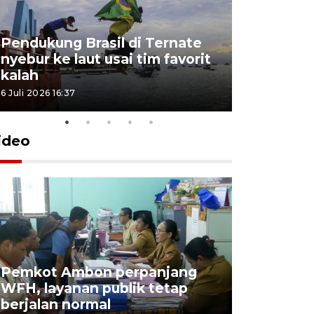
Pendukung Brasil di Ternate
nyebur ke laut usai tim favorit
kalah
6 Juli 2026 16:37
ideo
Pemkot Ambon perpanjang
WFH, layanan publik tetap
Pemkot 
berjalan normal
registrasi