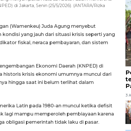
D) di Jakarta, Senin (25/5/2026). (ANTARA/Rizka
angan (Wamenkeu) Juda Agung menyebut
ondisi yang jauh dari situasi krisis seperti yang
dikator fiskal, neraca pembayaran, dan sistem
l Pengembangan Ekonomi Daerah (KNPED) di
P
a historis krisis ekonomi umumnya muncul dari
t
a hingga saat ini belum terlihat dalam
P
3 
merika Latin pada 1980-an muncul ketika defisit
dak lagi mampu memperoleh pembiayaan karena
 obligasi pemerintah tidak laku di pasar.