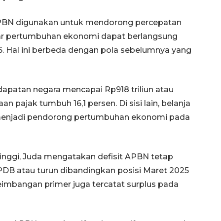
PBN digunakan untuk mendorong percepatan
gar pertumbuhan ekonomi dapat berlangsung
26. Hal ini berbeda dengan pola sebelumnya yang
apatan negara mencapai Rp918 triliun atau
 pajak tumbuh 16,1 persen. Di sisi lain, belanja
menjadi pendorong pertumbuhan ekonomi pada
Waspadai penyakit saat
musim kemarau
2026-08-05 12:00:00
inggi, Juda mengatakan defisit APBN tetap
p PDB atau turun dibandingkan posisi Maret 2025
seimbangan primer juga tercatat surplus pada