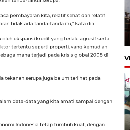
kan tanda-tanda serupa.
raca pembayaran kita, relatif sehat dan relatif
Unjuk rasa protes penataan
aran tidak ada tanda-tanda itu,” kata dia.
Pasar Higienis
oleh ekspansi kredit yang terlalu agresif serta
5 Mei 2026 05:32
sektor tertentu seperti properti, yang kemudian
bagaimana terjadi pada krisis global 2008 di
V
a tekanan serupa juga belum terlihat pada
i dalam data-data yang kita amati sampai dengan
Ambon ajak semua pihak buka
ruang pada anak di lembaga
nomi Indonesia tetap tumbuh kuat, dengan
pembinaan