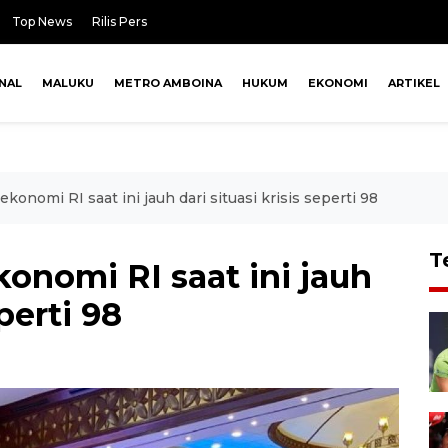
Top News
Rilis Pers
NAL
MALUKU
METRO AMBOINA
HUKUM
EKONOMI
ARTIKEL
nomi RI saat ini jauh dari situasi krisis seperti 98
T
nomi RI saat ini jauh
eperti 98