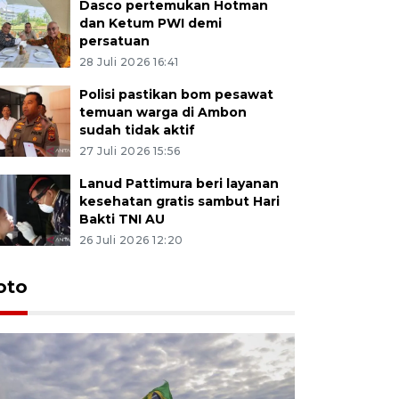
Dasco pertemukan Hotman
dan Ketum PWI demi
persatuan
28 Juli 2026 16:41
Polisi pastikan bom pesawat
temuan warga di Ambon
sudah tidak aktif
27 Juli 2026 15:56
Lanud Pattimura beri layanan
kesehatan gratis sambut Hari
Bakti TNI AU
26 Juli 2026 12:20
Euforia s
oto
Ternate
4 Juli 2026 11:1