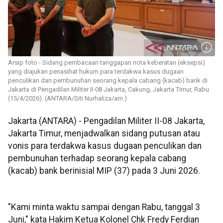
Arsip foto - Sidang pembacaan tanggapan nota keberatan (eksepsi)
yang diajukan penasihat hukum para terdakwa kasus dugaan
penculikan dan pembunuhan seorang kepala cabang (kacab) bank di
Jakarta di Pengadilan Militer II-08 Jakarta, Cakung, Jakarta Timur, Rabu
(15/4/2026). (ANTARA/Siti Nurhaliza/am.)
Jakarta (ANTARA) - Pengadilan Militer II-08 Jakarta,
Jakarta Timur, menjadwalkan sidang putusan atau
vonis para terdakwa kasus dugaan penculikan dan
pembunuhan terhadap seorang kepala cabang
(kacab) bank berinisial MIP (37) pada 3 Juni 2026.
"Kami minta waktu sampai dengan Rabu, tanggal 3
Juni," kata Hakim Ketua Kolonel Chk Fredy Ferdian