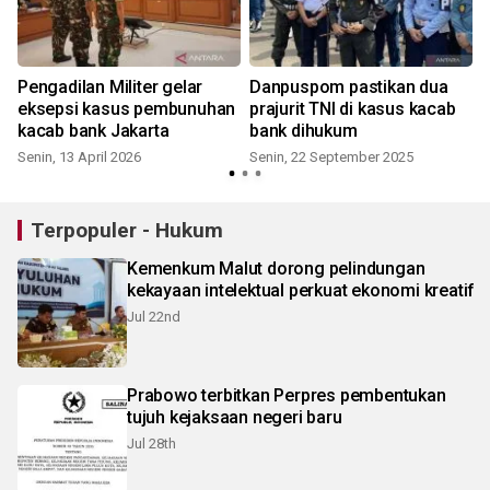
Pengadilan Militer gelar
Danpuspom pastikan dua
eksepsi kasus pembunuhan
prajurit TNI di kasus kacab
kacab bank Jakarta
bank dihukum
S
Senin, 13 April 2026
Senin, 22 September 2025
Terpopuler - Hukum
Kemenkum Malut dorong pelindungan
kekayaan intelektual perkuat ekonomi kreatif
Jul 22nd
Prabowo terbitkan Perpres pembentukan
tujuh kejaksaan negeri baru
Jul 28th