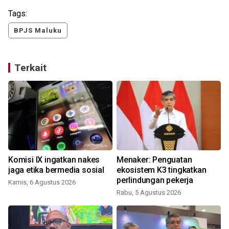
Tags:
BPJS Maluku
Terkait
Komisi IX ingatkan nakes
Menaker: Penguatan
jaga etika bermedia sosial
ekosistem K3 tingkatkan
perlindungan pekerja
Kamis, 6 Agustus 2026
Rabu, 5 Agustus 2026
S