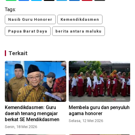
Tags:
Nasib Guru Honorer
Kemendikdasmen
Papua Barat Daya
berita antara maluku
Terkait
Kemendikdasmen: Guru
Membela guru dan penyuluh
daerah tenang mengajar
agama honorer
berkat SE Mendikdasmen
Selasa, 12 Mei 2026
Senin, 18 Mei 2026
S