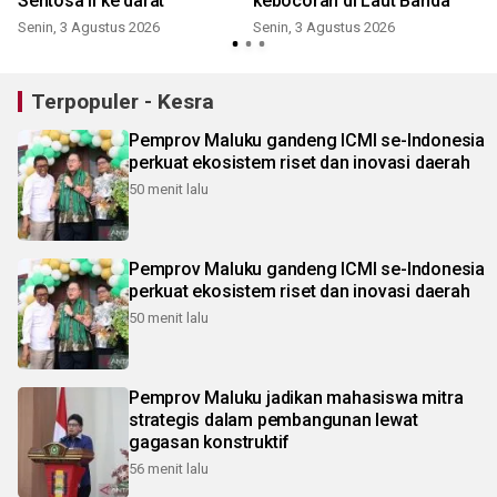
Sentosa II ke darat
kebocoran di Laut Banda
Senin, 3 Agustus 2026
Senin, 3 Agustus 2026
M
Terpopuler - Kesra
Pemprov Maluku gandeng ICMI se-Indonesia
perkuat ekosistem riset dan inovasi daerah
50 menit lalu
Pemprov Maluku gandeng ICMI se-Indonesia
perkuat ekosistem riset dan inovasi daerah
50 menit lalu
Pemprov Maluku jadikan mahasiswa mitra
strategis dalam pembangunan lewat
gagasan konstruktif
56 menit lalu