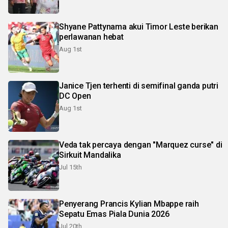
Shyane Pattynama akui Timor Leste berikan
perlawanan hebat
Aug 1st
Janice Tjen terhenti di semifinal ganda putri
DC Open
Aug 1st
Veda tak percaya dengan "Marquez curse" di
Sirkuit Mandalika
Jul 15th
Penyerang Prancis Kylian Mbappe raih
Sepatu Emas Piala Dunia 2026
Jul 20th