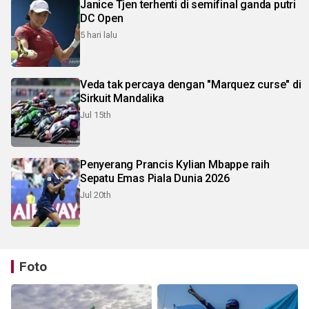
Janice Tjen terhenti di semifinal ganda putri
DC Open
5 hari lalu
Veda tak percaya dengan "Marquez curse" di
Sirkuit Mandalika
Jul 15th
Penyerang Prancis Kylian Mbappe raih
Sepatu Emas Piala Dunia 2026
Jul 20th
Foto