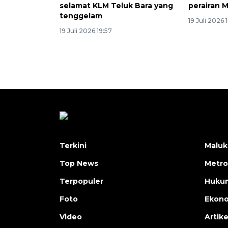
selamat KLM Teluk Bara yang
perairan 
tenggelam
19 Juli 2026 
19 Juli 2026 19:57
Terkini
Maluk
Top News
Metro
Terpopuler
Huku
Foto
Ekon
Video
Artike