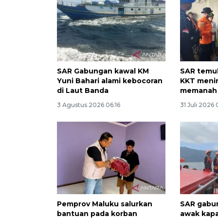
SAR Gabungan kawal KM
SAR temuk
Yuni Bahari alami kebocoran
KKT menin
di Laut Banda
memanah 
3 Agustus 2026 06:16
31 Juli 2026 
Pemprov Maluku salurkan
SAR gabun
bantuan pada korban
awak kapa