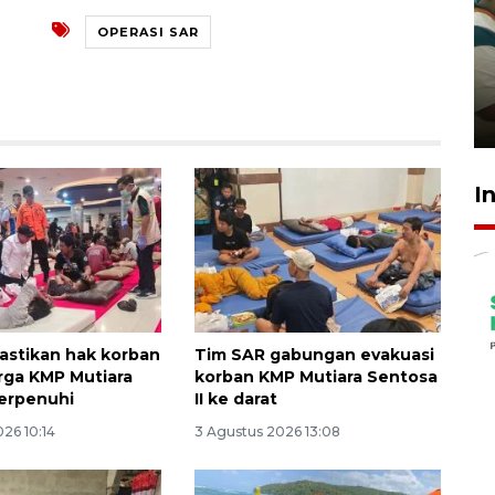
OPERASI SAR
Ambon ajak semua pihak buka
ruang pada anak di lembaga
pembinaan
23 Juli 2026 14:28
I
stikan hak korban
Tim SAR gabungan evakuasi
rga KMP Mutiara
korban KMP Mutiara Sentosa
erpenuhi
II ke darat
26 10:14
3 Agustus 2026 13:08