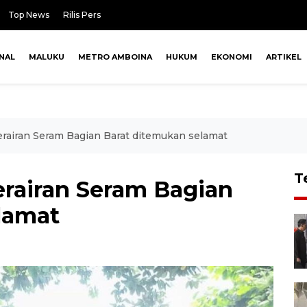
Top News
Rilis Pers
NAL
MALUKU
METRO AMBOINA
HUKUM
EKONOMI
ARTIKEL
erairan Seram Bagian Barat ditemukan selamat
T
erairan Seram Bagian
lamat