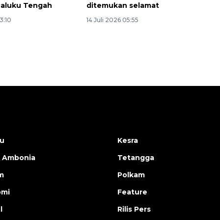
Maluku Tengah
ditemukan selamat
13:10
14 Juli 2026 05:55
u
Kesra
 Ambonia
Tetangga
m
Polkam
omi
Feature
l
Rilis Pers