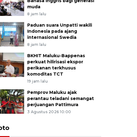
Bahasa Inggris bagi generasi
muda
8 jam lalu
Paduan suara Unpatti wakili
Indonesia pada ajang
internasional Swedia
8 jam lalu
BKHIT Maluku-Bappenas
perkuat hilirisasi ekspor
perikanan terkhusus
komoditas TCT
19 jam lalu
Pemprov Maluku ajak
perantau teladani semangat
perjuangan Pattimura
3 Agustus 2026 10:00
Euforia s
oto
Ternate