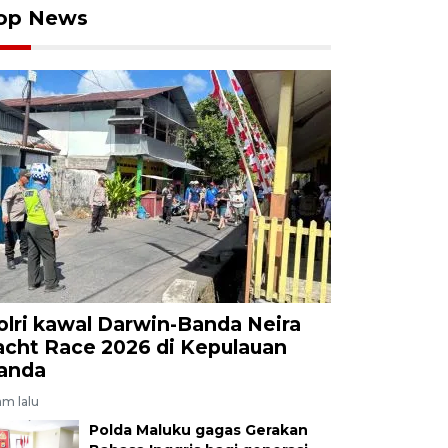
op News
olri kawal Darwin-Banda Neira
acht Race 2026 di Kepulauan
anda
am lalu
Polda Maluku gagas Gerakan