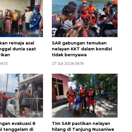
an remaja asal
SAR gabungan temukan
ggal dunia saat
nelayan KKT dalam kondisi
ikan
tidak bernyawa
06:13
27 Juli 2026 06:19
Awas penipuan berbasis AI
2026-08-07 13:45:00
gan evakuasi 8
Tim SAR pastikan nelayan
l tenggelam di
hilang di Tanjung Nusaniwe