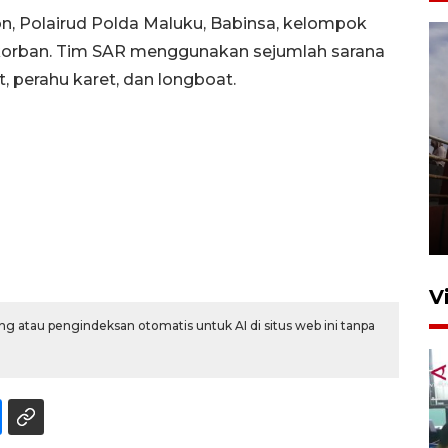
, Polairud Polda Maluku, Babinsa, kelompok
 korban. Tim SAR menggunakan sejumlah sarana
, perahu karet, dan longboat.
Unjuk rasa protes penataan
Pasar Higienis
5 Mei 2026 05:32
V
g atau pengindeksan otomatis untuk AI di situs web ini tanpa