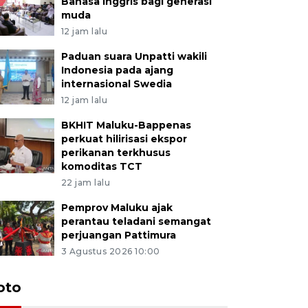
Bahasa Inggris bagi generasi
muda
12 jam lalu
Paduan suara Unpatti wakili
Indonesia pada ajang
internasional Swedia
12 jam lalu
BKHIT Maluku-Bappenas
perkuat hilirisasi ekspor
perikanan terkhusus
komoditas TCT
22 jam lalu
Pemprov Maluku ajak
perantau teladani semangat
perjuangan Pattimura
3 Agustus 2026 10:00
Euforia s
oto
Ternate