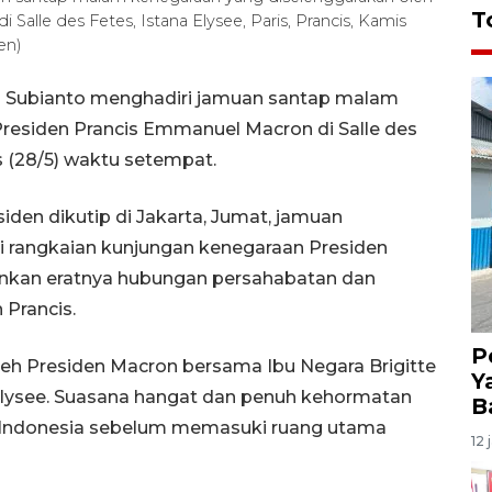
T
alle des Fetes, Istana Elysee, Paris, Prancis, Kamis
en)
o Subianto menghadiri jamuan santap malam
residen Prancis Emmanuel Macron di Salle des
is (28/5) waktu setempat.
iden dikutip di Jakarta, Jumat, jamuan
i rangkaian kunjungan kenegaraan Presiden
inkan eratnya hubungan persahabatan dan
 Prancis.
P
eh Presiden Macron bersama Ibu Negara Brigitte
Y
lysee. Suasana hangat dan penuh kehormatan
B
Indonesia sebelum memasuki ruang utama
12 