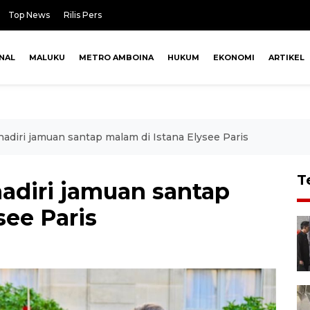
Top News
Rilis Pers
NAL
MALUKU
METRO AMBOINA
HUKUM
EKONOMI
ARTIKEL
adiri jamuan santap malam di Istana Elysee Paris
T
adiri jamuan santap
see Paris