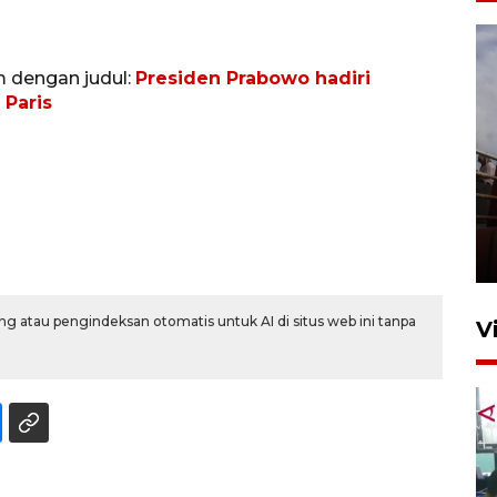
m dengan judul:
Presiden Prabowo hadiri
 Paris
Unjuk rasa protes penataan
Pasar Higienis
5 Mei 2026 05:32
g atau pengindeksan otomatis untuk AI di situs web ini tanpa
V