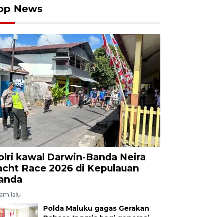
op News
olri kawal Darwin-Banda Neira
acht Race 2026 di Kepulauan
anda
jam lalu
Polda Maluku gagas Gerakan