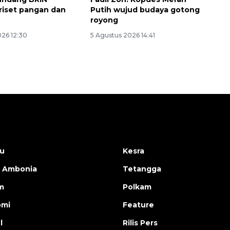
riset pangan dan
Putih wujud budaya gotong
royong
026 12:30
5 Agustus 2026 14:41
u
Kesra
 Ambonia
Tetangga
m
Polkam
omi
Feature
l
Rilis Pers