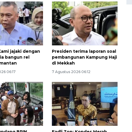
ami jajaki dengan
Presiden terima laporan soal
ia bangun rel
pembangunan Kampung Haji
imantan
di Mekkah
026 06:17
7 Agustus 2026 06:12
160 ribu sambungan baru
jaringan gas 2026
2026-08-07 18:00:00
undang BRIN
Fadli Zon: Kopdes Merah