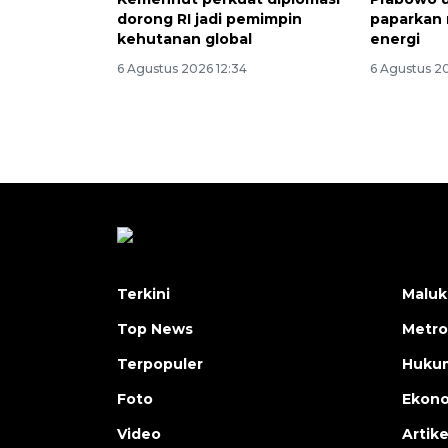
dorong RI jadi pemimpin
paparkan 
kehutanan global
energi
6 Agustus 2026 12:34
6 Agustus 2
Terkini
Maluk
Top News
Metro
Terpopuler
Huku
Foto
Ekon
Video
Artike