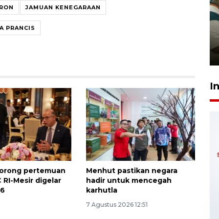
RON
JAMUAN KENEGARAAN
Ambon ajak semua pihak buka
ruang pada anak di lembaga
A PRANCIS
pembinaan
23 Juli 2026 14:28
I
orong pertemuan
Menhut pastikan negara
 RI-Mesir digelar
hadir untuk mencegah
26
karhutla
7 Agustus 2026 12:51