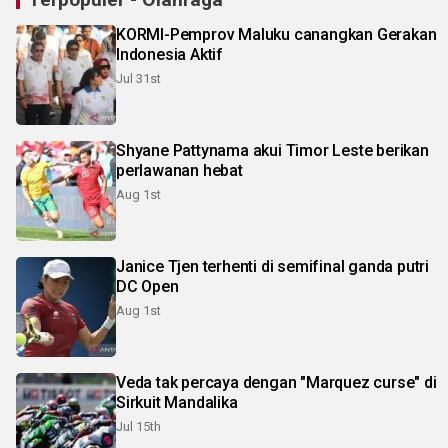
KORMI-Pemprov Maluku canangkan Gerakan
Indonesia Aktif
Jul 31st
Shyane Pattynama akui Timor Leste berikan
perlawanan hebat
Aug 1st
Janice Tjen terhenti di semifinal ganda putri
DC Open
Aug 1st
Veda tak percaya dengan "Marquez curse" di
Sirkuit Mandalika
Jul 15th