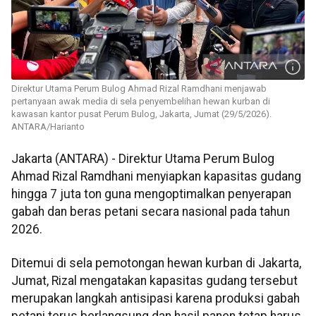
Direktur Utama Perum Bulog Ahmad Rizal Ramdhani menjawab
pertanyaan awak media di sela penyembelihan hewan kurban di
kawasan kantor pusat Perum Bulog, Jakarta, Jumat (29/5/2026).
ANTARA/Harianto
Jakarta (ANTARA) - Direktur Utama Perum Bulog
Ahmad Rizal Ramdhani menyiapkan kapasitas gudang
hingga 7 juta ton guna mengoptimalkan penyerapan
gabah dan beras petani secara nasional pada tahun
2026.
Ditemui di sela pemotongan hewan kurban di Jakarta,
Jumat, Rizal mengatakan kapasitas gudang tersebut
merupakan langkah antisipasi karena produksi gabah
petani terus berlangsung dan hasil panen tetap harus