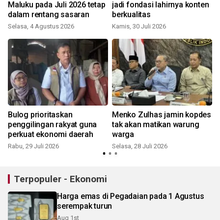
Maluku pada Juli 2026 tetap
jadi fondasi lahirnya konten
dalam rentang sasaran
berkualitas
Selasa, 4 Agustus 2026
Kamis, 30 Juli 2026
S
Bulog prioritaskan
Menko Zulhas jamin kopdes
penggilingan rakyat guna
tak akan matikan warung
perkuat ekonomi daerah
warga
Rabu, 29 Juli 2026
Selasa, 28 Juli 2026
S
Terpopuler - Ekonomi
Harga emas di Pegadaian pada 1 Agustus
serempak turun
Aug 1st