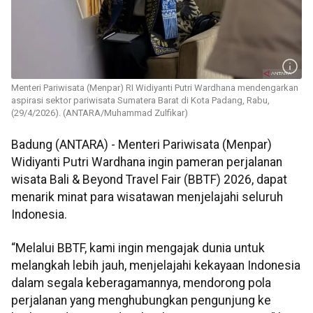
Menteri Pariwisata (Menpar) RI Widiyanti Putri Wardhana mendengarkan
aspirasi sektor pariwisata Sumatera Barat di Kota Padang, Rabu,
(29/4/2026). (ANTARA/Muhammad Zulfikar)
Badung (ANTARA) - Menteri Pariwisata (Menpar)
Widiyanti Putri Wardhana ingin pameran perjalanan
wisata Bali & Beyond Travel Fair (BBTF) 2026, dapat
menarik minat para wisatawan menjelajahi seluruh
Indonesia.
“Melalui BBTF, kami ingin mengajak dunia untuk
melangkah lebih jauh, menjelajahi kekayaan Indonesia
dalam segala keberagamannya, mendorong pola
perjalanan yang menghubungkan pengunjung ke