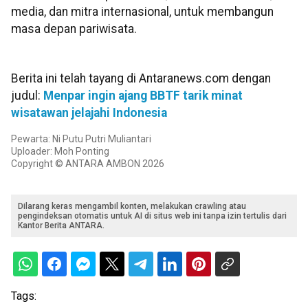
media, dan mitra internasional, untuk membangun
masa depan pariwisata.
Berita ini telah tayang di Antaranews.com dengan
judul:
Menpar ingin ajang BBTF tarik minat
wisatawan jelajahi Indonesia
Pewarta: Ni Putu Putri Muliantari
Uploader: Moh Ponting
Copyright © ANTARA AMBON 2026
Dilarang keras mengambil konten, melakukan crawling atau
pengindeksan otomatis untuk AI di situs web ini tanpa izin tertulis dari
Kantor Berita ANTARA.
Tags: