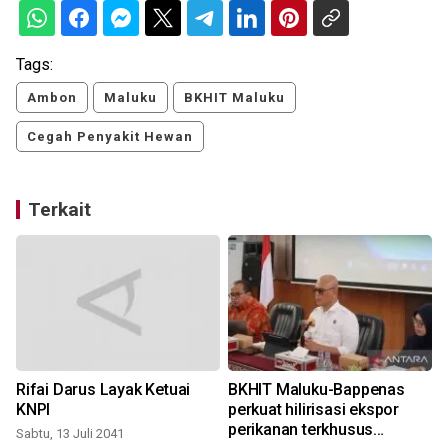
Tags:
Ambon
Maluku
BKHIT Maluku
Cegah Penyakit Hewan
Terkait
Rifai Darus Layak Ketuai
BKHIT Maluku-Bappenas
KNPI
perkuat hilirisasi ekspor
n
perikanan terkhusus
Sabtu, 13 Juli 2041