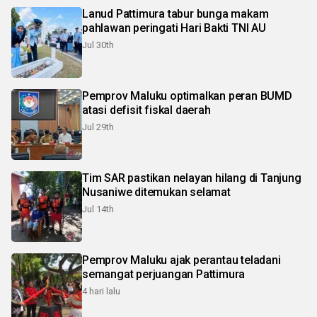
Lanud Pattimura tabur bunga makam
pahlawan peringati Hari Bakti TNI AU
Jul 30th
Pemprov Maluku optimalkan peran BUMD
atasi defisit fiskal daerah
Jul 29th
Tim SAR pastikan nelayan hilang di Tanjung
Nusaniwe ditemukan selamat
Jul 14th
Pemprov Maluku ajak perantau teladani
semangat perjuangan Pattimura
4 hari lalu