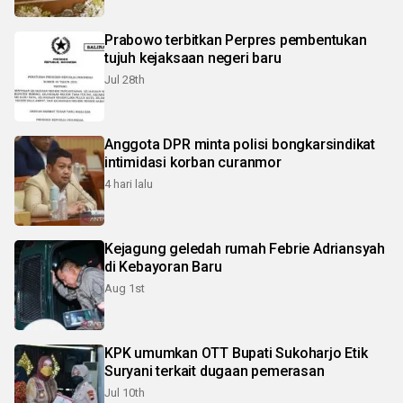
Prabowo terbitkan Perpres pembentukan
tujuh kejaksaan negeri baru
Jul 28th
Anggota DPR minta polisi bongkarsindikat
intimidasi korban curanmor
4 hari lalu
Kejagung geledah rumah Febrie Adriansyah
di Kebayoran Baru
Aug 1st
KPK umumkan OTT Bupati Sukoharjo Etik
Suryani terkait dugaan pemerasan
Jul 10th