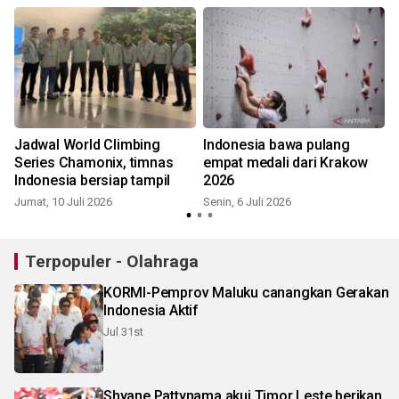
t
Jadwal World Climbing
Indonesia bawa pulang
Series Chamonix, timnas
empat medali dari Krakow
Indonesia bersiap tampil
2026
Jumat, 10 Juli 2026
Senin, 6 Juli 2026
K
Terpopuler - Olahraga
KORMI-Pemprov Maluku canangkan Gerakan
Indonesia Aktif
Jul 31st
Shyane Pattynama akui Timor Leste berikan