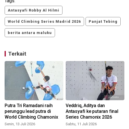
Tags:
Antasyafi Robby Al Hilmi
World Climbing Series Madrid 2026
Panjat Tebing
berita antara maluku
Terkait
Putra Tri Ramadani raih
Veddriq, Aditya dan
perunggu lead putra di
Antasyafi ke putaran final
World Climbing Chamonix
Series Chamonix 2026
Senin, 13 Juli 2026
Sabtu, 11 Juli 2026
S