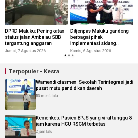
DPRD Maluku: Peningkatan
Ditjenpas Maluku gandeng
status jalan Ambalau SBB
berbagai pihak
tergantung anggaran
implementasi sidang
elektronik dukung
Jumat, 7 Agustus 2026
Kamis, 6 Agustus 2026
transformasi digital
Terpopuler - Kesra
Wamendikdasmen: Sekolah Terintegrasi jadi
pusat mutu pendidikan daerah
53 menit lalu
Kemenkes: Pasien BPJS yang viral tunggu 8
jam karena HCU RSCM terbatas
2 jam lalu