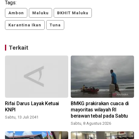
Tags:
Ambon
Maluku
BKHIT Maluku
Karantina Ikan
Tuna
Terkait
Rifai Darus Layak Ketuai
BMKG prakirakan cuaca di
KNPI
mayoritas wilayah RI
berawan tebal pada Sabtu
Sabtu, 13 Juli 2041
Sabtu, 8 Agustus 2026