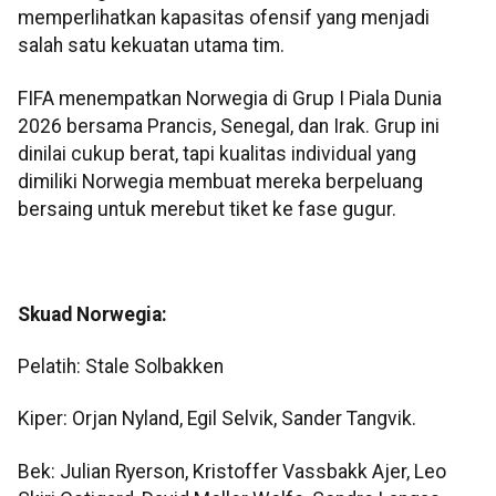
memperlihatkan kapasitas ofensif yang menjadi
salah satu kekuatan utama tim.
FIFA menempatkan Norwegia di Grup I Piala Dunia
2026 bersama Prancis, Senegal, dan Irak. Grup ini
dinilai cukup berat, tapi kualitas individual yang
dimiliki Norwegia membuat mereka berpeluang
bersaing untuk merebut tiket ke fase gugur.
Skuad Norwegia:
Pelatih: Stale Solbakken
Kiper: Orjan Nyland, Egil Selvik, Sander Tangvik.
Bek: Julian Ryerson, Kristoffer Vassbakk Ajer, Leo