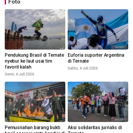
Foto
Pendukung Brasil di Ternate
Euforia suporter Argentina
nyebur ke laut usai tim
di Ternate
favorit kalah
Sabtu, 4 Juli 2026
Senin, 6 Juli 2026
Pemusnahan barang bukti
Aksi solidaritas jurnalis di