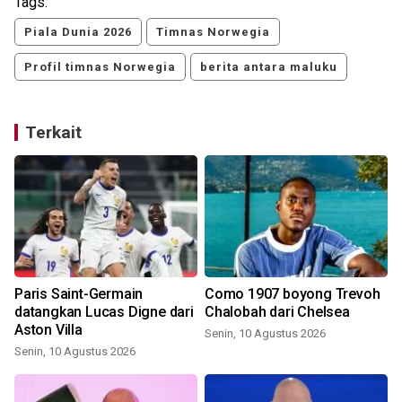
Tags:
Piala Dunia 2026
Timnas Norwegia
Profil timnas Norwegia
berita antara maluku
Terkait
Paris Saint-Germain
Como 1907 boyong Trevoh
datangkan Lucas Digne dari
Chalobah dari Chelsea
Aston Villa
Senin, 10 Agustus 2026
Senin, 10 Agustus 2026