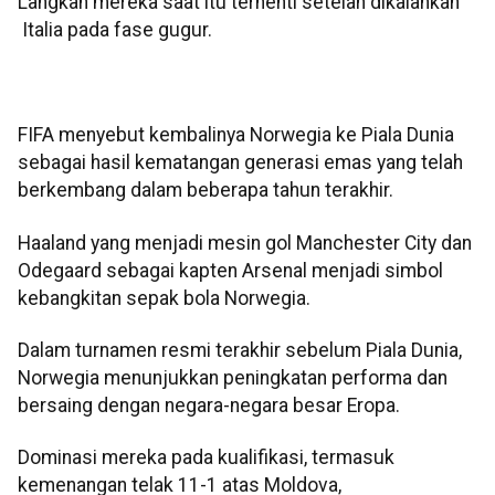
Langkah mereka saat itu terhenti setelah dikalahkan
Italia pada fase gugur.
FIFA menyebut kembalinya Norwegia ke Piala Dunia
sebagai hasil kematangan generasi emas yang telah
berkembang dalam beberapa tahun terakhir.
Haaland yang menjadi mesin gol Manchester City dan
Odegaard sebagai kapten Arsenal menjadi simbol
kebangkitan sepak bola Norwegia.
Dalam turnamen resmi terakhir sebelum Piala Dunia,
Norwegia menunjukkan peningkatan performa dan
bersaing dengan negara-negara besar Eropa.
Dominasi mereka pada kualifikasi, termasuk
kemenangan telak 11-1 atas Moldova,