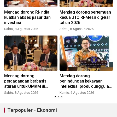
Mendag dorong RI-India
Mendag dorong pertemuan
kuatkan akses pasar dan
kedua JTC RI-Mesir digelar
investasi
tahun 2026
Sabtu, 8 Agustus 2026
Sabtu, 8 Agustus 2026
Mendag dorong
Mendag dorong
perdagangan berbasis
perlindungan kekayaan
aturan untuk UMKM di
intelektual produk unggulan
BRICS
RI
Sabtu, 8 Agustus 2026
Kamis, 6 Agustus 2026
Terpopuler - Ekonomi