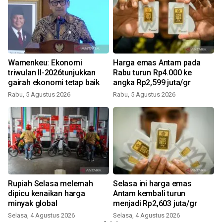
Wamenkeu: Ekonomi
Harga emas Antam pada
triwulan II-2026tunjukkan
Rabu turun Rp4.000 ke
gairah ekonomi tetap baik
angka Rp2,599 juta/gr
Rabu, 5 Agustus 2026
Rabu, 5 Agustus 2026
Rupiah Selasa melemah
Selasa ini harga emas
i
dipicu kenaikan harga
Antam kembali turun
minyak global
menjadi Rp2,603 juta/gr
Selasa, 4 Agustus 2026
Selasa, 4 Agustus 2026
R