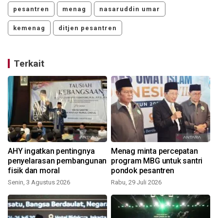
pesantren
menag
nasaruddin umar
kemenag
ditjen pesantren
Terkait
AHY ingatkan pentingnya
Menag minta percepatan
penyelarasan pembangunan
program MBG untuk santri
fisik dan moral
pondok pesantren
Senin, 3 Agustus 2026
Rabu, 29 Juli 2026
S