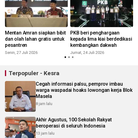
Mentan Amran siapkan bibit
PKB beri penghargaan
dan olah lahan gratis untuk
kepada lima kiai berdedikasi
pesantren
kembangkan dakwah
Senin, 27 Juli 2026
Jumat, 24 Juli 2026
S
Terpopuler - Kesra
Cegah informasi palsu, pemprov imbau
warga waspadai hoaks lowongan kerja Blok
Masela
8 jam lalu
Akhir Agustus, 100 Sekolah Rakyat
beroperasi di seluruh Indonesia
13 jam lalu