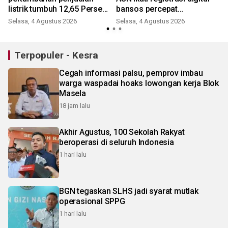
listrik tumbuh 12,65 Persen
bansos percepat
pada Semester I
penyusunan basis data
Selasa, 4 Agustus 2026
Selasa, 4 Agustus 2026
S
Terpopuler - Kesra
Cegah informasi palsu, pemprov imbau
warga waspadai hoaks lowongan kerja Blok
Masela
18 jam lalu
Akhir Agustus, 100 Sekolah Rakyat
beroperasi di seluruh Indonesia
1 hari lalu
BGN tegaskan SLHS jadi syarat mutlak
operasional SPPG
1 hari lalu