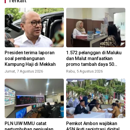
Terkait
Presiden terima laporan
1.572 pelanggan di Maluku
soal pembangunan
dan Malut manfaatkan
Kampung Haji di Mekkah
promo tambah daya 50
persen aplikasi PLN mobile
Jumat, 7 Agustus 2026
Rabu, 5 Agustus 2026
PLN UIW MMU catat
Pemkot Ambon wajibkan
pertumbuhan penjualan
ASN ikuti registrasi digital