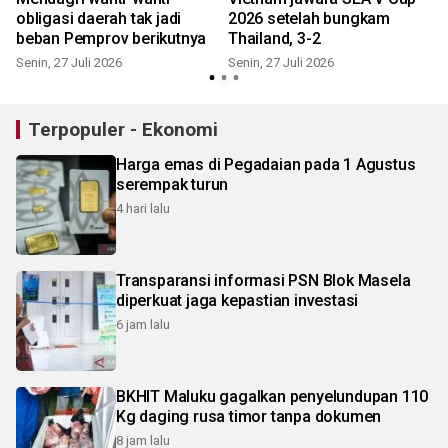
obligasi daerah tak jadi
2026 setelah bungkam
beban Pemprov berikutnya
Thailand, 3-2
Senin, 27 Juli 2026
Senin, 27 Juli 2026
R
Terpopuler - Ekonomi
Harga emas di Pegadaian pada 1 Agustus
serempak turun
4 hari lalu
Transparansi informasi PSN Blok Masela
diperkuat jaga kepastian investasi
6 jam lalu
BKHIT Maluku gagalkan penyelundupan 110
Kg daging rusa timor tanpa dokumen
8 jam lalu