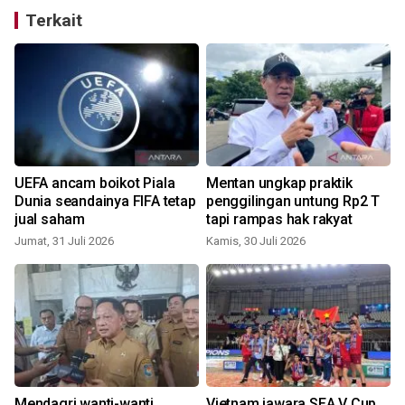
Terkait
UEFA ancam boikot Piala
Mentan ungkap praktik
Dunia seandainya FIFA tetap
penggilingan untung Rp2 T
jual saham
tapi rampas hak rakyat
Jumat, 31 Juli 2026
Kamis, 30 Juli 2026
S
Mendagri wanti-wanti
Vietnam jawara SEA V Cup