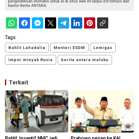
pengindeksan otomatis untuk AI di situs web ini tanpa izin tertulis dari
Kantor Berita ANTARA.
Tags:
Bahlil Lahadalia
Menteri ESDM
Lemigas
Impor minyak Rusia
berita antara maluku
Terkait
Bahlil: Insentif NMC jadi
Prabowo pesan ke KAI