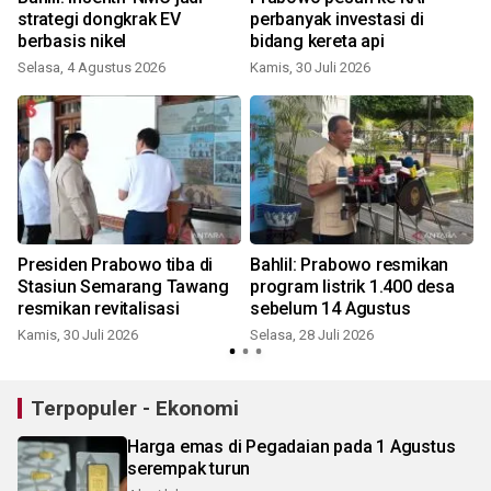
strategi dongkrak EV
perbanyak investasi di
berbasis nikel
bidang kereta api
Selasa, 4 Agustus 2026
Kamis, 30 Juli 2026
S
Presiden Prabowo tiba di
Bahlil: Prabowo resmikan
Stasiun Semarang Tawang
program listrik 1.400 desa
resmikan revitalisasi
sebelum 14 Agustus
Kamis, 30 Juli 2026
Selasa, 28 Juli 2026
S
Terpopuler - Ekonomi
Harga emas di Pegadaian pada 1 Agustus
serempak turun