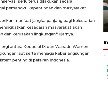
onservasi perlu terus dilakukan secara
Ambon ajak semua pihak buka
agai pemangku kepentingan dan masyarakat.
ruang pada anak di lembaga
pembinaan
erikan manfaat jangka panjang bagi kelestarian
23 Juli 2026 14:28
s meningkatkan kesadaran masyarakat akan
n dan kerusakan lingkungan," ujarnya.
I
inergi antara Kodaeral IX dan Wanadri Women
ngkungan laut serta menjaga keberlangsungan
stem penting di perairan Indonesia.