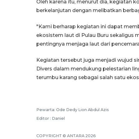
Oleh karena itu, menurut dia, kegiatan k
berkelanjutan dengan melibatkan berb
"Kami berharap kegiatan ini dapat memb
ekosistem laut di Pulau Buru sekaligu
pentingnya menjaga laut dari pencemara
Kegiatan tersebut juga menjadi wujud s
Divers dalam mendukung pelestarian li
terumbu karang sebagai salah satu ekosi
Pewarta: Ode Dedy Lion Abdul Azis
Editor : Daniel
COPYRIGHT © ANTARA 2026