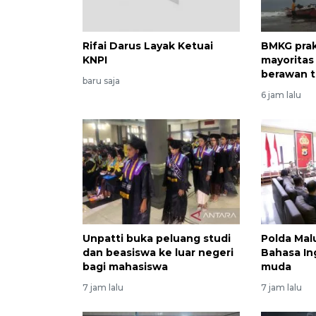
Rifai Darus Layak Ketuai
BMKG prak
KNPI
mayoritas 
berawan t
baru saja
6 jam lalu
Unpatti buka peluang studi
Polda Mal
dan beasiswa ke luar negeri
Bahasa In
bagi mahasiswa
muda
7 jam lalu
7 jam lalu