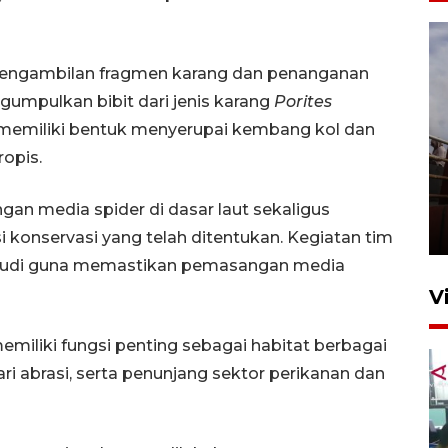
 pengambilan fragmen karang dan penanganan
gumpulkan bibit dari jenis karang
Porites
ng memiliki bentuk menyerupai kembang kol dan
ropis.
Unjuk rasa protes penataan
Pasar Higienis
n media spider di dasar laut sekaligus
5 Mei 2026 05:32
 konservasi yang telah ditentukan. Kegiatan tim
ahyudi guna memastikan pemasangan media
V
iliki fungsi penting sebagai habitat berbagai
dari abrasi, serta penunjang sektor perikanan dan