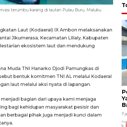
T
asi terumbu karang di lautan Pulau Buru, Maluku.
katan Laut (Kodaeral) IX Ambon melaksanakan
antai Jikumerasa, Kecamatan Lilialy, Kabupaten
elestarian ekosistem laut dan mendukung
a Muda TNI Hanarko Djodi Pamungkas di
sebut bentuk komitmen TNI AL melalui Kodaeral
an laut melalui aksi nyata di lapangan.
P
Y
i menjadi bagian dari upaya kami menjaga
B
ting bagi kehidupan masyarakat pesisir dan
7 j
gan berbagai pihak juga menjadi kunci dalam
tanya.