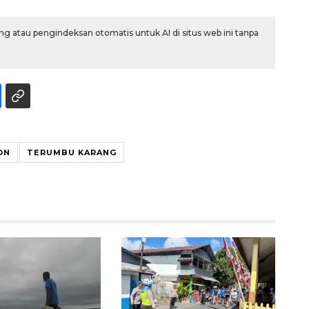
g atau pengindeksan otomatis untuk AI di situs web ini tanpa
ON
TERUMBU KARANG
Awas penipuan berbasis AI
2026-08-07 13:45:00