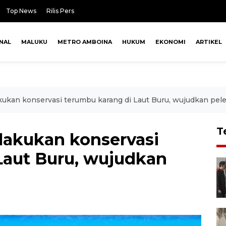
Top News
Rilis Pers
NAL
MALUKU
METRO AMBOINA
HUKUM
EKONOMI
ARTIKEL
kukan konservasi terumbu karang di Laut Buru, wujudkan peles
T
lakukan konservasi
Laut Buru, wujudkan