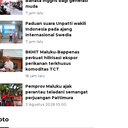
Bahasa Inggris bagi generasi
muda
7 jam lalu
Paduan suara Unpatti wakili
Indonesia pada ajang
internasional Swedia
7 jam lalu
BKHIT Maluku-Bappenas
perkuat hilirisasi ekspor
perikanan terkhusus
komoditas TCT
18 jam lalu
Pemprov Maluku ajak
perantau teladani semangat
perjuangan Pattimura
3 Agustus 2026 10:00
Euforia s
oto
Ternate